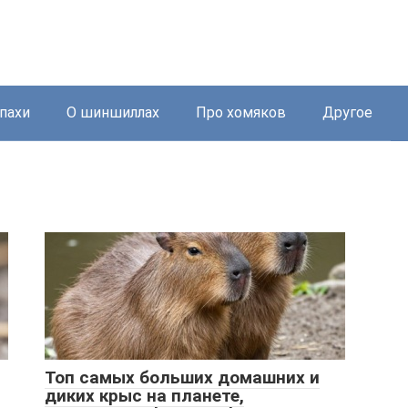
пахи
О шиншиллах
Про хомяков
Другое
Топ самых больших домашних и
диких крыс на планете,