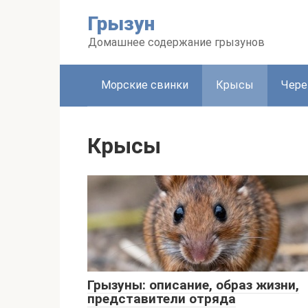
Перейти
Грызун
к
контенту
Домашнее содержание грызунов
Морские свинки
Крысы
Чере
Крысы
Грызуны: описание, образ жизни,
представители отряда