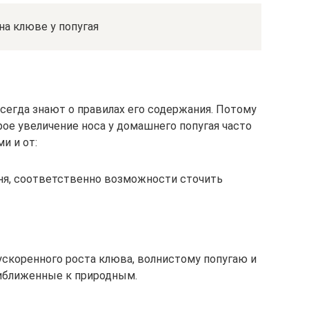
на клюве у попугая
сегда знают о правилах его содержания. Потому
е увеличение носа у домашнего попугая часто
и и от:
ня, соответственно возможности сточить
ускоренного роста клюва, волнистому попугаю и
риближенные к природным.