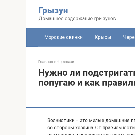
Перейти
Грызун
к
контенту
Домашнее содержание грызунов
Морские свинки
Крысы
Чере
Главная
»
Черепахи
Нужно ли подстригат
попугаю и как правил
Волнистики – это милые домашние п
со стороны хозяина. От правильности
настроение и продолжительность жиз