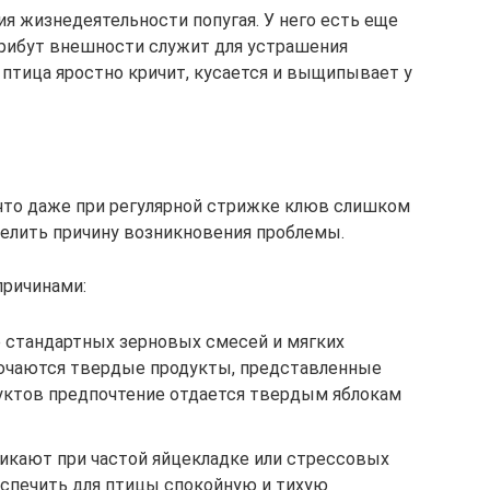
я жизнедеятельности попугая. У него есть еще
трибут внешности служит для устрашения
 птица яростно кричит, кусается и выщипывает у
 что даже при регулярной стрижке клюв слишком
делить причину возникновения проблемы.
причинами:
е стандартных зерновых смесей и мягких
лючаются твердые продукты, представленные
руктов предпочтение отдается твердым яблокам
никают при частой яйцекладке или стрессовых
еспечить для птицы спокойную и тихую