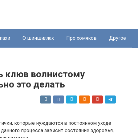
пахи
О шиншиллах
Про хомяков
Другое
ь клюв волнистому
ьно это делать
тички, которые нуждаются в постоянном уходе
 данного процесса зависит состояние здоровья,
ни питомца.