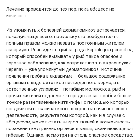
Лечение проводится до тех пор, пока абсцесс не
исчезнет.
Из упомянутых болезней дерматомикоз встречается,
пожалуй, чаще всего, поскольку его возбудителя с
полным правом можно назвать постоянным жителем
аквариума. Речь идёт о грибке рода Saprolegnia parаsitica,
который способен вызывать у рыб такое опасное и
заразное заболевание, как сапролегниоз, а у красноухих
черепах – уже упомянутый дерматомикоз. Источник
появления грибка в аквариуме – большое содержание
органики в виде остатков несъеденного корма, а в
естественных условиях – погибших моллюсков, рыб и
прочих жителей водоёма. Он представляет собой белые
тонкие разветвлённые нити-гифы, с помощью которых
внедряется в ткани кожного покрова и начинает свою
деятельность, результатом которой, как и в случае с
абсцессом, может стать некроз тканей и возможность
поражения внутренних органов и мышц, оканчивающаяся
гибелью. Однако, несмотря на столь опасное соседство,