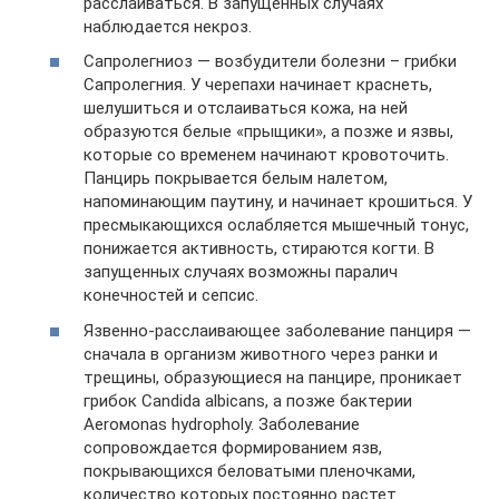
расслаиваться. В запущенных случаях
наблюдается некроз.
Сапролегниоз — возбудители болезни – грибки
Сапролегния. У черепахи начинает краснеть,
шелушиться и отслаиваться кожа, на ней
образуются белые «прыщики», а позже и язвы,
которые со временем начинают кровоточить.
Панцирь покрывается белым налетом,
напоминающим паутину, и начинает крошиться. У
пресмыкающихся ослабляется мышечный тонус,
понижается активность, стираются когти. В
запущенных случаях возможны паралич
конечностей и сепсис.
Язвенно-расслаивающее заболевание панциря —
сначала в организм животного через ранки и
трещины, образующиеся на панцире, проникает
грибок Саndidа albicans, а позже бактерии
Аеrомоnаs hydropholy. Заболевание
сопровождается формированием язв,
покрывающихся беловатыми пленочками,
количество которых постоянно растет.