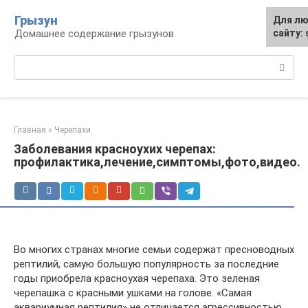
Перейти
Грызун
Для лю
к
Домашнее содержание грызунов
сайту:
контенту
Поиск:
Главная
»
Черепахи
Заболевания красноухих черепах:
профилактика,лечение,симптомы,фото,видео.
Во многих странах многие семьи содержат пресноводных
рептилий, самую большую популярность за последние
годы приобрела красноухая черепаха. Это зеленая
черепашка с красными ушками на голове. «Самая
аквариумная рептилия» не отличается агрессивностью,