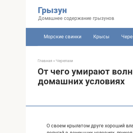
Перейти
Грызун
к
контенту
Домашнее содержание грызунов
Морские свинки
Крысы
Чере
Главная
»
Черепахи
От чего умирают волн
домашних условиях
О своем крылатом друге хороший влад
попугай в домашних условиях, приход