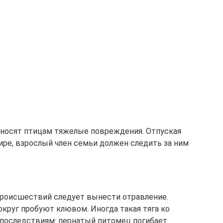
аносят птицам тяжелые повреждения. Отпуская
ире, взрослый член семьи должен следить за ним
роисшествий следует вынести отравление.
округ пробуют клювом. Иногда такая тяга ко
последствиям: пернатый питомец погибает.