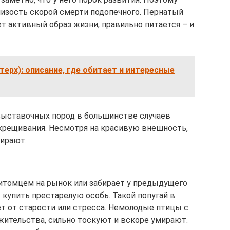
лизость скорой смерти подопечного. Пернатый
т активный образ жизни, правильно питается – и
терх): описание, где обитает и интересные
выставочных пород в большинстве случаев
крещивания. Несмотря на красивую внешность,
мирают.
итомцем на рынок или забирает у предыдущего
 купить престарелую особь. Такой попугай в
ет от старости или стресса. Немолодые птицы с
ительства, сильно тоскуют и вскоре умирают.