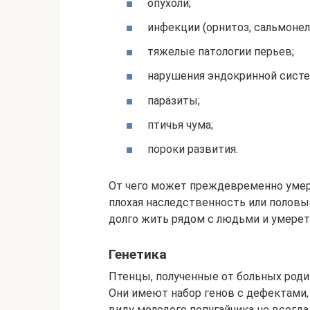
опухоли;
инфекции (орнитоз, сальмонелл
тяжелые патологии перьев;
нарушения эндокринной сист
паразиты;
птичья чума;
пороки развития.
От чего может преждевременно умер
плохая наследственность или полов
долго жить рядом с людьми и умерет
Генетика
Птенцы, полученные от больных роди
Они имеют набор генов с дефектами
виду молодого попугайчика не всегда 