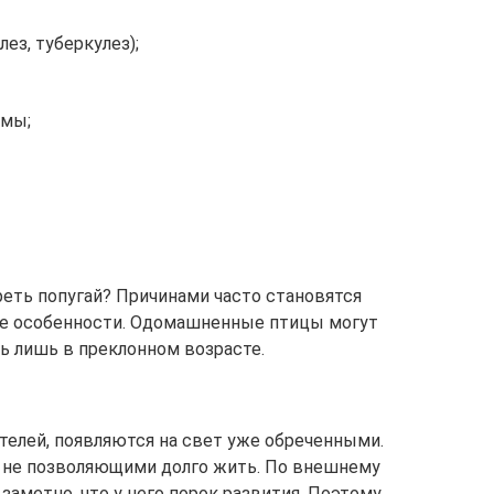
ез, туберкулез);
емы;
еть попугай? Причинами часто становятся
ые особенности. Одомашненные птицы могут
ь лишь в преклонном возрасте.
телей, появляются на свет уже обреченными.
, не позволяющими долго жить. По внешнему
заметно, что у него порок развития. Поэтому