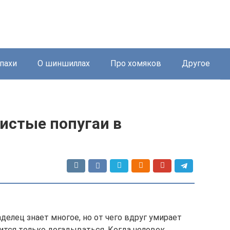
пахи
О шиншиллах
Про хомяков
Другое
истые попугаи в
елец знает многое, но от чего вдруг умирает
ится только догадываться. Когда человек