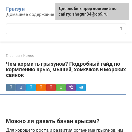
Перейти
Грызун
Для любых предложений по
к
Домашнее содержание грызунов
сайту: shagun34@cp9.ru
контенту
Поиск:
Главная
»
Крысы
Чем кормить грызунов? Подробный гайд по
кормлению крыс, мышей, хомячков и морских
свинок
Можно ли давать банан крысам?
Для хорошего роста и развития организма грызунов, им