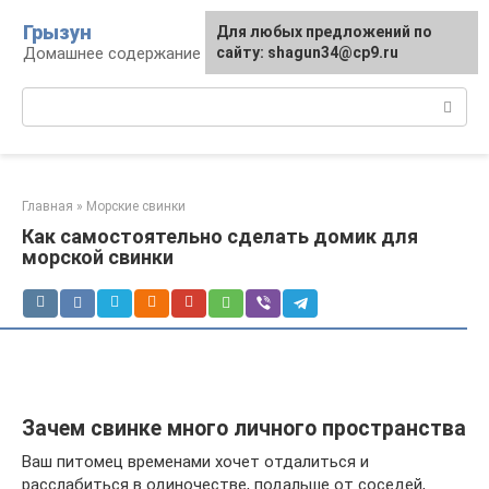
Перейти
Грызун
Для любых предложений по
к
Домашнее содержание грызунов
сайту: shagun34@cp9.ru
контенту
Поиск:
Главная
»
Морские свинки
Как самостоятельно сделать домик для
морской свинки
Зачем свинке много личного пространства
Ваш питомец временами хочет отдалиться и
расслабиться в одиночестве, подальше от соседей,