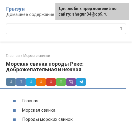
Перейти
Грызун
Для любых предложений по
к
Домашнее содержание грызунов
сайту: shagun34@cp9.ru
контенту
Поиск:
Главная
»
Морские свинки
Морская свинка породы Рекс:
доброжелательная и нежная
Главная
Морская свинка
Породы морских свинок