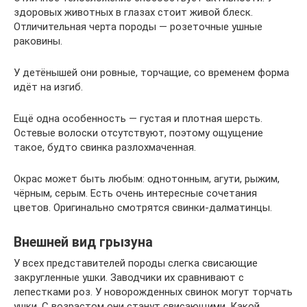
здоровых животных в глазах стоит живой блеск.
Отличительная черта породы — розеточные ушные
раковины.
У детёнышей они ровные, торчащие, со временем форма
идёт на изгиб.
Ещё одна особенность — густая и плотная шерсть.
Остевые волоски отсутствуют, поэтому ощущение
такое, будто свинка разлохмаченная.
Окрас может быть любым: однотонным, агути, рыжим,
чёрным, серым. Есть очень интересные сочетания
цветов. Оригинально смотрятся свинки-далматинцы.
Внешней вид грызуна
У всех представителей породы слегка свисающие
закругленные ушки. Заводчики их сравнивают с
лепестками роз. У новорожденных свинок могут торчать
ушки. С возрастом они станут свисающими. Какой