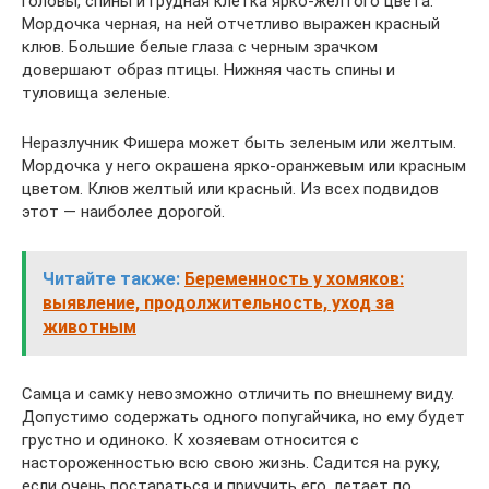
головы, спины и грудная клетка ярко-желтого цвета.
Мордочка черная, на ней отчетливо выражен красный
клюв. Большие белые глаза с черным зрачком
довершают образ птицы. Нижняя часть спины и
туловища зеленые.
Неразлучник Фишера может быть зеленым или желтым.
Мордочка у него окрашена ярко-оранжевым или красным
цветом. Клюв желтый или красный. Из всех подвидов
этот — наиболее дорогой.
Читайте также:
Беременность у хомяков:
выявление, продолжительность, уход за
животным
Самца и самку невозможно отличить по внешнему виду.
Допустимо содержать одного попугайчика, но ему будет
грустно и одиноко. К хозяевам относится с
настороженностью всю свою жизнь. Садится на руку,
если очень постараться и приучить его, летает по