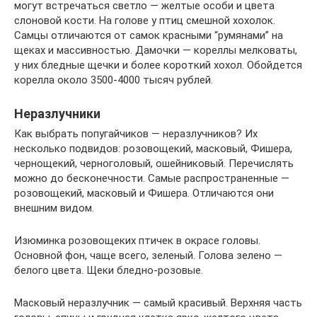
могут встречаться светло — желтые особи и цвета
слоновой кости. На голове у птиц смешной хохолок.
Самцы отличаются от самок красными “румянами” на
щеках и массивностью. Дамочки — кореллы мелковаты,
у них бледные щечки и более короткий хохол. Обойдется
корелла около 3500-4000 тысяч рублей.
Неразлучники
Как выбрать попугайчиков — неразлучников? Их
несколько подвидов: розовощекий, масковый, Фишера,
чернощекий, черноголовый, ошейниковый. Перечислять
можно до бесконечности. Самые распространенные —
розовощекий, масковый и Фишера. Отличаются они
внешним видом.
Изюминка розовощеких птичек в окрасе головы.
Основной фон, чаще всего, зеленый. Голова зелено —
белого цвета. Щеки бледно-розовые.
Масковый неразлучник — самый красивый. Верхняя часть