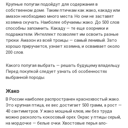
Крупные попугаи подойдут для содержания в
собственном доме. Таким птичкам как жако, какаду или
амазон необходимо много места. Но они не заставят
хозяина скучать. Наиболее обучаемы жако. До 500 слов
способны запомнить. Какаду — те еще озорники и
подражатели. Интеллект позволяет им освоить разные
трюки. Амазон из всей троицы — самый ленивый. Зато
хорошо приручается, узнает хозяина, и осваивает около
200 слов.
Какого попугая выбрать — решать будущему владельцу.
Перед покупкой следует узнать об особенностях
выбранной породы.
Жако
В России наиболее распространен краснохвостый жако.
Это крупная птица, ее вес достигает 500 грамм, а рост —
40 сантиметров. У жако мощный клюв, им без труда
можно расколоть кокосовый орех. Окрас у птицы серый,
на мордочке — белые очки. Хвостовые перья ало-