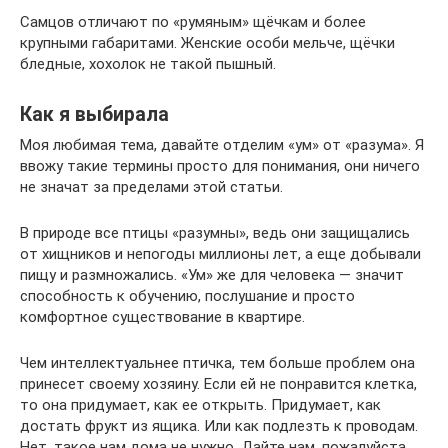
Самцов отличают по «румяным» щёчкам и более
крупными габаритами. Женские особи мельче, щёчки
бледные, хохолок не такой пышный.
Как я выбирала
Моя любимая тема, давайте отделим «ум» от «разума». Я
ввожу такие термины просто для понимания, они ничего
не значат за пределами этой статьи.
В природе все птицы «разумны», ведь они защищались
от хищников и непогоды миллионы лет, а еще добывали
пищу и размножались. «Ум» же для человека — значит
способность к обучению, послушание и просто
комфортное существование в квартире.
Чем интеллектуальнее птичка, тем больше проблем она
принесет своему хозяину. Если ей не понравится клетка,
то она придумает, как ее открыть. Придумает, как
достать фрукт из ящика. Или как подлезть к проводам.
Нет, такое нам дома не нужно. Дайте нам, пожалуйста,