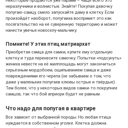
Некоторые продаются уже парами – чаще всего это
неразлучники и волнистые. Знайте! Покупая девочку
попугаю-самцу, смело запускайте даму в клетку. Если
произойдёт наоборот, попугаиха воспримет это как
посягательство на её суверенную территорию и может
нанести увечья новоселу-мальчику.
Помните! У этих птиц матриархат
Приобретая самца для самки, купите ему отдельную
клетку и туда перенесите самочку. Попытки «подсунуть»
жениха невесте на её жилплощадь могут закончиться
серьёзным мордобоем, ощипыванием самца и даже
повреждениями его черепа (не забываем о том, что
даже у маленьких попугаев клювы острые и твёрдые).
Тем более, что у некоторых видов самки-то покрупнее
самцов, так что бой априори будет не равным.
Что надо для попугая в квартире
Все зависит от выбранной породы. Но любая птица
нуждается в собственном уголке. Клетка должна