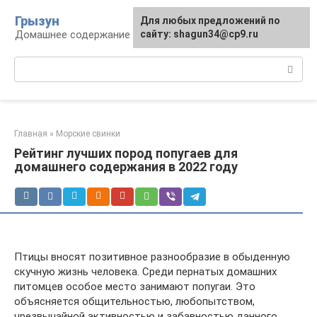
Перейти
Грызун
Для любых предложений по
к
Домашнее содержание грызунов
сайту: shagun34@cp9.ru
контенту
Поиск:
Главная
»
Морские свинки
Рейтинг лучших пород попугаев для
домашнего содержания в 2022 году
Птицы вносят позитивное разнообразие в обыденную
скучную жизнь человека. Среди пернатых домашних
питомцев особое место занимают попугаи. Это
объясняется общительностью, любопытством,
чрезвычайной активностью и забавностью данного