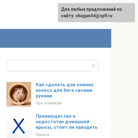
Для любых предложений по
сайту: shagun34@cp9.ru
Поиск:
Как сделать для хомяка
колесо для бега своими
руками
Про хомяков
Преимущества и
недостатки домашней
крысы, стоит ли заводить
Крысы