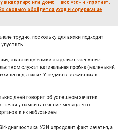
 в квартире или доме — все «за» и «против».
Во сколько обойдется уход и содержание
чале трудно, поскольку для вязки подходят
 упустить.
ания, влагалище самки выделяет засохшую
ьством служат вагинальная пробка (маленький,
уха на подстилке. У недавно рожавших и
льких дней говорит об успешном зачатии.
течки у самки в течение месяца, что
рганов и их набуханием.
И-диагностика. УЗИ определит факт зачатия, а