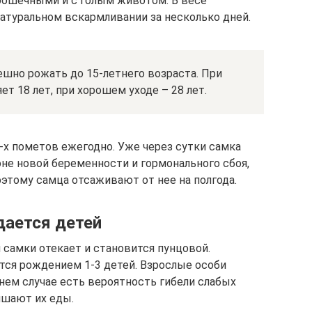
рошечными и с голым животом. В весе
атуральном вскармливании за несколько дней.
шно рожать до 15-летнего возраста. При
т 18 лет, при хорошем уходе – 28 лет.
-х пометов ежегодно. Уже через сутки самка
оне новой беременности и гормонального сбоя,
этому самца отсаживают от нее на полгода.
дается детей
я самки отекает и становится пунцовой.
ся рождением 1-3 детей. Взрослые особи
нем случае есть вероятность гибели слабых
ишают их еды.