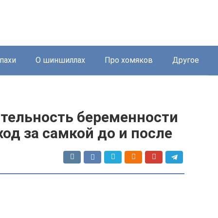
пахи
О шиншиллах
Про хомяков
Другое
тельность беременности
ход за самкой до и после