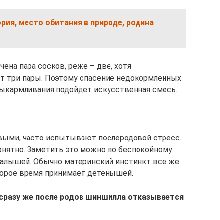
ия, место обитания в природе, родина
ена пара сосков, реже – две, хотя
ет три пары. Поэтому спасение недокормленных
выкармливания подойдет искусственная смесь.
рвыми, часто испытывают послеродовой стресс.
онятно. Заметить это можно по беспокойному
малышей. Обычно материнский инстинкт все же
торое время принимает детенышей.
 сразу же после родов шиншилла отказывается