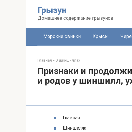
Перейти
Грызун
к
контенту
Домашнее содержание грызунов
Морские свинки
Крысы
Чере
Главная
»
О шиншиллах
Признаки и продолжи
и родов у шиншилл, у
Главная
Шиншилла