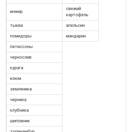
свежий
инжир
картофель
тыква
апельсин
помидоры
мандарин
патиссоны
чернослив
курага
изюм
земляника
черника
клубника
шиповник
топинамбур