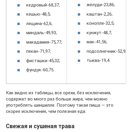
жёлуди-23,86;
кедровый-68,37;
каштан-2,26;
кешью-48,5;
конопля-32,5;
лещина-62,6;
кунжут-48,7;
миндаль-49,93;
мак-41,56;
макадамия-75,77;
подсолнечник-52,9;
пекан-71,97;
тыква-19,4.
фисташки-45,32;
фундук-60,75.
Как видно из таблицы, все орехи, без исключения,
содержат во много раз больше жира, чем можно
употреблять шиншилле. Поэтому такая пища — это
скорее исключение, чем полезная еда.
Свежая и сушеная трава