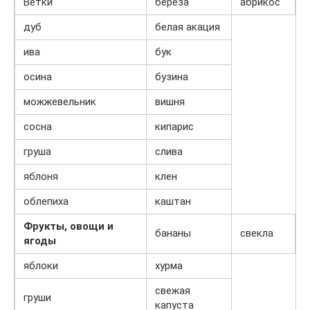
Ветки
береза
абрикос
дуб
белая акация
ива
бук
осина
бузина
можжевельник
вишня
сосна
кипарис
груша
слива
яблоня
клен
облепиха
каштан
Фрукты, овощи и
бананы
свекла
ягоды
яблоки
хурма
свежая
груши
капуста