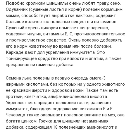
Подобно кроликам шиншиллы очень любят траву, сено.
Одуванчик (сушеные листья и корни) полезен кормящим
мамам, способствует выработке лактозы, содержит
большое количество полезных веществ и витаминов.
Сушеный корень цикория помогает пищеварению,
содержит инулин, витамины B, С, противовоспалительное
и противоглистное средство. Очень полезно добавлять
его в корм животному во время или после болезни.
Каркаде дают для укрепления иммунитета. Это
тонизирующее средство при вялости и апатии, а также
прекрасная витаминная добавка.
Семена льна полезны в первую очередь омега-3
жирными кислотами, без которых ни у одного животного
не красивой шерсти и здоровой кожи. Также там есть
протеин, клетчатка, альфа-линоленовая кислота.
Укрепляет мех, придаёт шелковистости, развивает
иммунитет, благодаря содержанию витаминов E и F.
Чечевица также оказывает полезное влияние на мех, она
богата цинком. Гречка для шиншилл незаменимая
добавка, содержащая 18 полезнейших аминокислот и