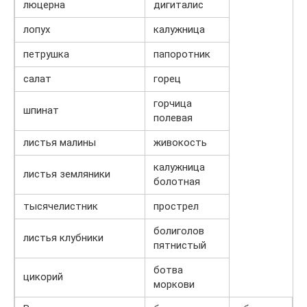
люцерна
дигиталис
лопух
калужница
петрушка
папоротник
салат
горец
горчица
шпинат
полевая
листья малины
живокость
калужница
листья земляники
болотная
тысячелистник
прострел
болиголов
листья клубники
пятнистый
ботва
цикорий
моркови