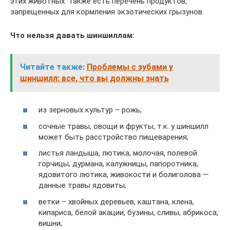
этих животных. Также есть перечень продуктов,
запрещенных для кормления экзотических грызунов.
Что нельзя давать шиншиллам:
Читайте также:
Проблемы с зубами у
шиншилл: все, что вы должны знать
из зерновых культур – рожь;
сочные травы, овощи и фрукты, т.к. у шиншилл
может быть расстройство пищеварения;
листья ландыша, лютика, молочая, полевой
горчицы, дурмана, калужницы, папоротника,
ядовитого лютика, живокости и болиголова —
данные травы ядовиты;
ветки – хвойных деревьев, каштана, клена,
кипариса, белой акации, бузины, сливы, абрикоса,
вишни;