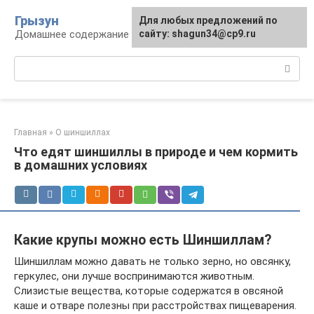
Перейти
Грызун
Для любых предложений по
к
Домашнее содержание грызунов
сайту: shagun34@cp9.ru
контенту
Поиск:
Главная
»
О шиншиллах
Что едят шиншиллы в природе и чем кормить
в домашних условиях
Какие крупы можно есть Шиншиллам?
Шиншиллам можно давать не только зерно, но овсянку,
геркулес, они лучше воспринимаются животным.
Слизистые вещества, которые содержатся в овсяной
каше и отваре полезны при расстройствах пищеварения.