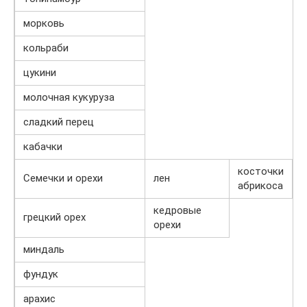
морковь
кольраби
цукини
молочная кукуруза
сладкий перец
кабачки
косточки
Семечки и орехи
лен
абрикоса
кедровые
грецкий орех
орехи
миндаль
фундук
арахис