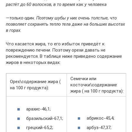
растёт до 60 волосков, в то время как у человека
—
только один. Поэтому шубы у них очень толстые, что
позволяет сохранять тепло тела даже на больших высотах
в горах.
Что касается жира, то его избыток приведёт к
повреждению печени. Поэтому орехи давать не
рекомендуется. В таблице ниже приведено содержание
жиров в некоторых видах:
Семечки или
Орех\cодержание жира (
косточки\cодержание
на 100 г продукта):
жира ( на 100 г продукта):
арахис-46,1;
абрикос-45,4;
бразильский-67,1;
арбуз-47,37;
грецкий-65,2;