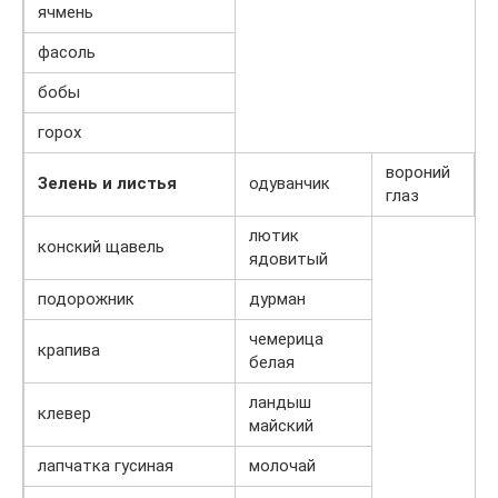
ячмень
фасоль
бобы
горох
вороний
Зелень и листья
одуванчик
глаз
лютик
конский щавель
ядовитый
подорожник
дурман
чемерица
крапива
белая
ландыш
клевер
майский
лапчатка гусиная
молочай