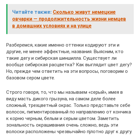
Читайте также:
Сколько живут немецкие
овчарки — продолжительность жизни немцев
в домашних условиях и на улице
Разберемся, какие именно оттенки кодируют эти и
другие, не менее эффектные, названия. Выясним, кто
такие дегу и сибирская шиншилла. Существует ли
вообще сибирская расцветка? Как выглядит цвет дегу?
Но, прежде чем ответить на эти вопросы, поговорим о
базовом сером цвете.
Строго говоря, то, что мы называем «серый», имея в
виду масть дикого грызуна, на самом деле более
сложный, трехцветный окрас. Только представьте себе
волосок, пигментированный по направлению от кончика
к корню черным, белым и серым цветом. Заметить
зональность окрашивания очень сложно, ведь эти
волоски расположены чрезвычайно пjлотно друг к другу.