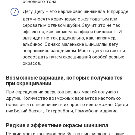
основного тона.
Дегу. Дегу – это карликовая шиншилла. В природе
дегу «носят» коричневые с желтоватым или
сероватым отливом шубки. Звучит это не так
эффектно, как, скажем, сапфир и бриллиант. И
выглядит не так радикально, как, например,
альбинос. Однако маленькие шиншиллы дегу
понравились заводчикам. Масть дегу пытаются
воссоздать путем скрещиваний особей разных
окрасов.
Возможные вариации, которые получаются
при скрещивании
При скрещивании зверьков разных мастей получают
другие. Количество возможных вариантов настолько
большое, что перечислить их просто невозможно. Среди
них Белый бархат, Гетероэбони, Гомоэбони и другие.
Редкие и эффектные окрасы шиншилл
Редкие масти грызунов семейства шиншилловых такие: