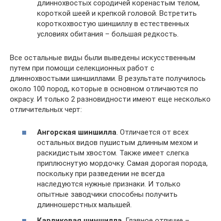
длиннохвостых сородичей коренастым телом,
короткой шеей и крепкой головой. Встретить
короткохвостую шиншиллу в естественных
условиях обитания – большая редкость.
Все остальные виды были выведены искусственным
путем при помощи селекционных работ с
длиннохвостыми шиншиллами. В результате получилось
около 100 пород, которые в основном отличаются по
окрасу. И только 2 разновидности имеют еще несколько
отличительных черт:
Ангорская шиншилла
. Отличается от всех
остальных видов пушистым длинным мехом и
раскидистым хвостом. Также имеет слегка
приплюснутую мордочку. Самая дорогая порода,
поскольку при разведении не всегда
наследуются нужные признаки. И только
опытные заводчики способны получить
длинношерстных малышей.
Карликовая шиншилла
. Главное отличие –