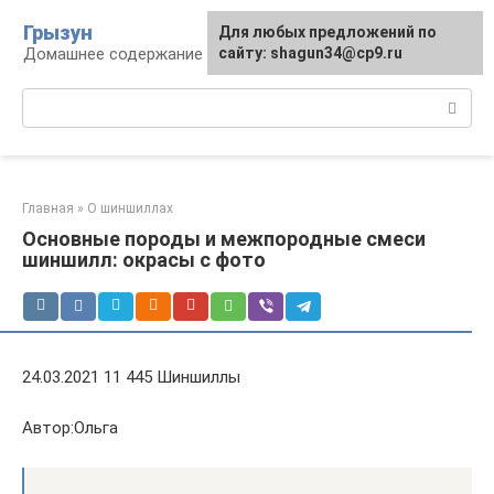
Перейти
Грызун
Для любых предложений по
к
Домашнее содержание грызунов
сайту: shagun34@cp9.ru
контенту
Поиск:
Главная
»
О шиншиллах
Основные породы и межпородные смеси
шиншилл: окрасы с фото
24.03.2021 11 445 Шиншиллы
Автор:Ольга