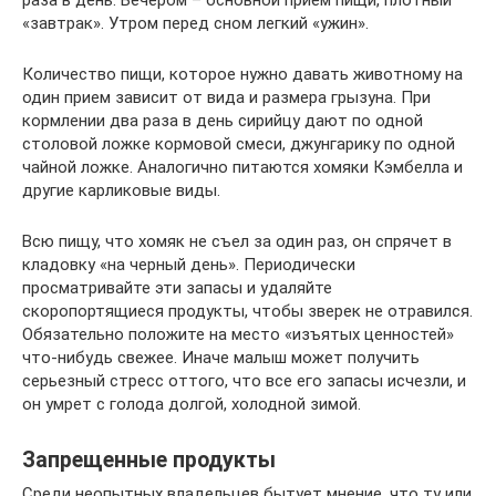
раза в день. Вечером – основной прием пищи, плотный
«завтрак». Утром перед сном легкий «ужин».
Количество пищи, которое нужно давать животному на
один прием зависит от вида и размера грызуна. При
кормлении два раза в день сирийцу дают по одной
столовой ложке кормовой смеси, джунгарику по одной
чайной ложке. Аналогично питаются хомяки Кэмбелла и
другие карликовые виды.
Всю пищу, что хомяк не съел за один раз, он спрячет в
кладовку «на черный день». Периодически
просматривайте эти запасы и удаляйте
скоропортящиеся продукты, чтобы зверек не отравился.
Обязательно положите на место «изъятых ценностей»
что-нибудь свежее. Иначе малыш может получить
серьезный стресс оттого, что все его запасы исчезли, и
он умрет с голода долгой, холодной зимой.
Запрещенные продукты
Среди неопытных владельцев бытует мнение, что ту или