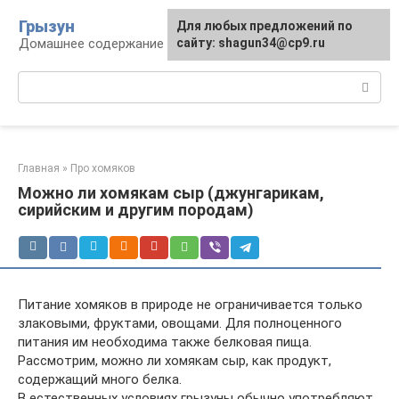
Перейти
Грызун
Для любых предложений по
к
Домашнее содержание грызунов
сайту: shagun34@cp9.ru
контенту
Поиск:
Главная
»
Про хомяков
Можно ли хомякам сыр (джунгарикам,
сирийским и другим породам)
Питание хомяков в природе не ограничивается только
злаковыми, фруктами, овощами. Для полноценного
питания им необходима также белковая пища.
Рассмотрим, можно ли хомякам сыр, как продукт,
содержащий много белка.
В естественных условиях грызуны обычно употребляют