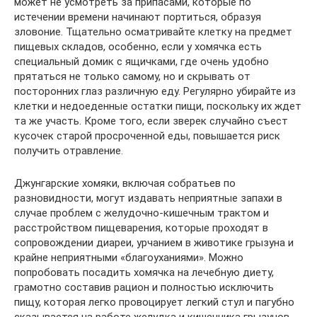
может не усмотреть за припасами, которые по
истечении времени начинают портиться, образуя
зловоние. Тщательно осматривайте клетку на предмет
пищевых складов, особенно, если у хомячка есть
специальный домик с ящичками, где очень удобно
прятаться не только самому, но и скрывать от
посторонних глаз различную еду. Регулярно убирайте из
клетки и недоеденные остатки пищи, поскольку их ждет
та же участь. Кроме того, если зверек случайно съест
кусочек старой просроченной еды, повышается риск
получить отравление.
Джунгарские хомяки, включая собратьев по
разновидности, могут издавать неприятные запахи в
случае проблем с желудочно-кишечным трактом и
расстройством пищеварения, которые проходят в
сопровождении диареи, урчанием в животике грызуна и
крайне неприятными «благоуханиями». Можно
попробовать посадить хомячка на лечебную диету,
грамотно составив рацион и полностью исключить
пищу, которая легко провоцирует легкий стул и пагубно
сказывается на работе желудка и кишечника грызунов.