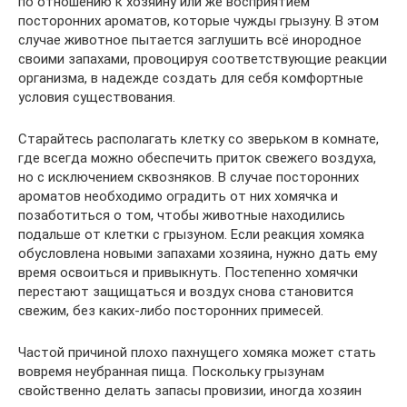
по отношению к хозяину или же восприятием
посторонних ароматов, которые чужды грызуну. В этом
случае животное пытается заглушить всё инородное
своими запахами, провоцируя соответствующие реакции
организма, в надежде создать для себя комфортные
условия существования.
Старайтесь располагать клетку со зверьком в комнате,
где всегда можно обеспечить приток свежего воздуха,
но с исключением сквозняков. В случае посторонних
ароматов необходимо оградить от них хомячка и
позаботиться о том, чтобы животные находились
подальше от клетки с грызуном. Если реакция хомяка
обусловлена новыми запахами хозяина, нужно дать ему
время освоиться и привыкнуть. Постепенно хомячки
перестают защищаться и воздух снова становится
свежим, без каких-либо посторонних примесей.
Частой причиной плохо пахнущего хомяка может стать
вовремя неубранная пища. Поскольку грызунам
свойственно делать запасы провизии, иногда хозяин