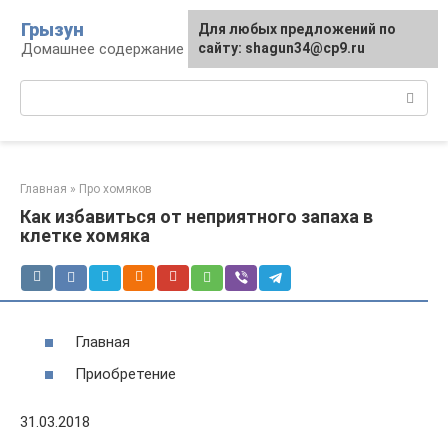
Перейти
Грызун
Для любых предложений по
к
Домашнее содержание грызунов
сайту: shagun34@cp9.ru
контенту
Поиск:
Главная
»
Про хомяков
Как избавиться от неприятного запаха в
клетке хомяка
Главная
Приобретение
31.03.2018