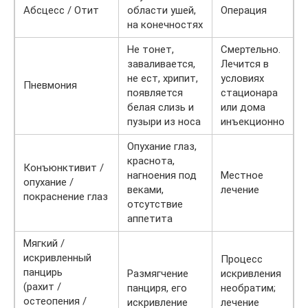
Абсцесс / Отит
области ушей,
Операция
на конечностях
Не тонет,
Смертельно.
заваливается,
Лечится в
не ест, хрипит,
условиях
Пневмония
появляется
стационара
белая слизь и
или дома
пузыри из носа
инъекционно
Опухание глаз,
краснота,
Конъюнктивит /
нагноения под
Местное
опухание /
веками,
лечение
покраснение глаз
отсутствие
аппетита
Мягкий /
искривленный
Процесс
панцирь
Размягчение
искривления
(рахит /
панциря, его
необратим;
остеопения /
искривление
лечение