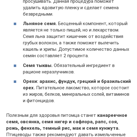
просушивать. Данная процедура поможет
удалить ядовитую пленку и сделает семена
безвредными.
Льняное семя.
Бесценный компонент, который
является не только пищей, но и лекарством.
Семя льна защитит кишечник от воздействия
грубых волокон, а также поможет вылечить
кашель и хрипы. Допустимое количество данных
семян составляет 2 процента.
Семя тыквы.
Обязательный ингредиент в
рационе неразлучников.
Орехи: арахис, фундук, грецкий и бразильский
орех.
Питательное лакомство, которое состоит
из жиров, белков, минеральных солей, витаминов
и фитонцидов.
Полезным для здоровья питомца станет
канареечное
семя, овсянка, семя нигер и сафлора, рапс, соя,
рожь, фенхель, темный рис, мак и семя кунжута.
Птицеводы также рекомендуют давать измельченные