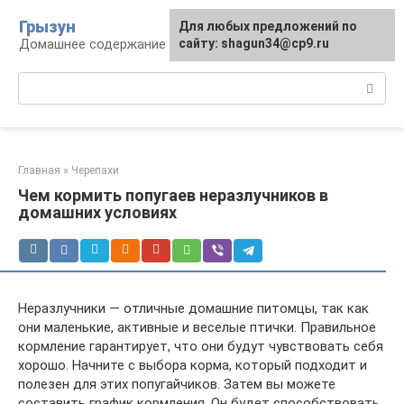
Перейти
Грызун
Для любых предложений по
к
Домашнее содержание грызунов
сайту: shagun34@cp9.ru
контенту
Поиск:
Главная
»
Черепахи
Чем кормить попугаев неразлучников в
домашних условиях
Неразлучники — отличные домашние питомцы, так как
они маленькие, активные и веселые птички. Правильное
кормление гарантирует, что они будут чувствовать себя
хорошо. Начните с выбора корма, который подходит и
полезен для этих попугайчиков. Затем вы можете
составить график кормления. Он будет способствовать