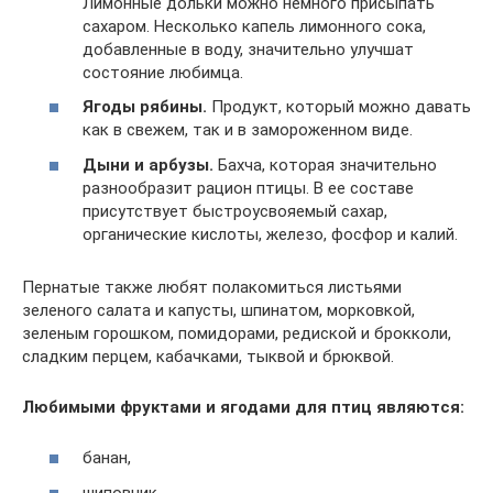
Лимонные дольки можно немного присыпать
сахаром. Несколько капель лимонного сока,
добавленные в воду, значительно улучшат
состояние любимца.
Ягоды рябины.
Продукт, который можно давать
как в свежем, так и в замороженном виде.
Дыни и арбузы.
Бахча, которая значительно
разнообразит рацион птицы. В ее составе
присутствует быстроусвояемый сахар,
органические кислоты, железо, фосфор и калий.
Пернатые также любят полакомиться листьями
зеленого салата и капусты, шпинатом, морковкой,
зеленым горошком, помидорами, редиской и брокколи,
сладким перцем, кабачками, тыквой и брюквой.
Любимыми фруктами и ягодами для птиц являются:
банан,
шиповник,