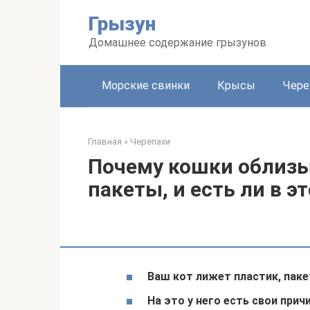
Перейти
Грызун
к
контенту
Домашнее содержание грызунов
Морские свинки
Крысы
Чере
Главная
»
Черепахи
Почему кошки облиз
пакеты, и есть ли в э
Ваш кот лижет пластик, пак
На это у него есть свои прич