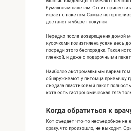
Многие владельцы отмечают непонят
бумажным пакетам. Стоит принести из
играет с пакетом. Самые нетерпелив
достанет и уберет покупки.
Нередко после возвращения домой мо
кусочками полиэтилена усеян весь д
посреди этого беспорядка. Такая ист
пленкой, и даже с подарочными пакет
Наиболее экстремальным вариантом 
обнаруживают у питомца привычку гр
съедала пластиковый пакет полность
кота есть гастрономическая тяга тол
Когда обратиться к врач
Кот съедает что-то несъедобное не в
сразу, что произошло, не выходит. О