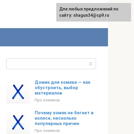
Для любых предложений по
сайту: shagun34@cp9.ru
Поиск:
Домик для хомяка — как
обустроить, выбор
материалов
Про хомяков
Почему хомяк не бегает в
колесе, несколько
популярных причин
Про хомяков