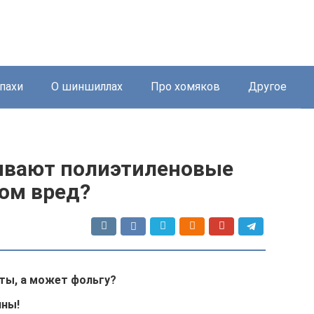
пахи
О шиншиллах
Про хомяков
Другое
ывают полиэтиленовые
том вред?
еты, а может фольгу?
ины!