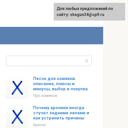
Для любых предложений по
сайту: shagun34@cp9.ru
Поиск:
Песок для хомяков:
описание, плюсы и
минусы, выбор и покупка
Про хомяков
Почему кролики иногда
стучат задними лапами и
как устранить причины
Крысы