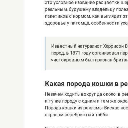
это условное название расцветки ше
реальным, будущему владельцу полезн
пакетиков с кормом, как выглядит эт
здоровье у питомца, особенности ухо
Известный натуралист Харрисон В
пород, в 1871 году организовал пе
чистокровным был признан британ
Какая порода кошки в р
Незачем ходить вокруг да около: в р
и ту же породу с одним и тем же окра
Порода кошки из рекламы Вискас нос
окрасом серебристый табби.