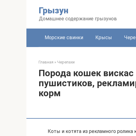
Перейти
Грызун
к
контенту
Домашнее содержание грызунов
Морские свинки
Крысы
Чере
Главная
»
Черепахи
Порода кошек вискас
пушистиков, реклам
корм
Коты и котята из рекламного ролика