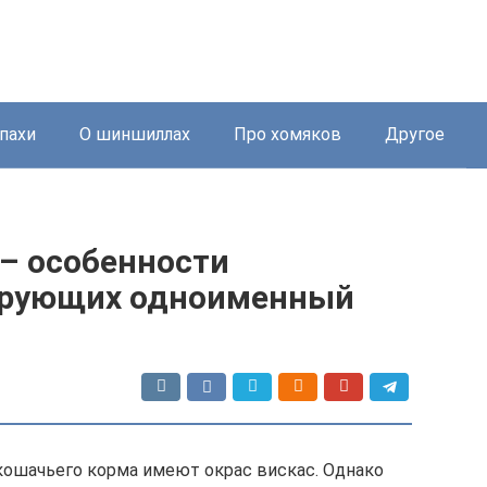
пахи
О шиншиллах
Про хомяков
Другое
 – особенности
ирующих одноименный
 кошачьего корма имеют окрас вискас. Однако