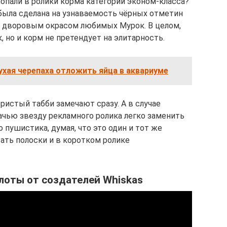
опали в ролики корма категории эконом-класса?
была сделана на узнаваемость чёрных отметин
с дворовым окрасом любимых Мурок. В целом,
, но и корм не претендует на элитарность.
хая черепаха отложить яйца в аквариуме
ристый табби замечают сразу. А в случае
чью звезду рекламного ролика легко заменить
 пушистика, думая, что это один и тот же
тать полоски и в коротком ролике
лоты от создателей Whiskas