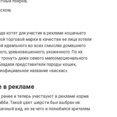
тный покров;
еском;
да котят для участия в рекламе кошачьего
ой торговой марки в качестве ее лица хотели
й идеального во всех смыслах домашнего
ного, уравновешенного, ухоженного. По их
л тронуть даже самого малоэмоционального
бладали представители породы кошек,
еофициальное название «вискас».
 в рекламе
 ранее и теперь участвуют в рекламе корма
абби. Такой цвет шерсти был выбран не
ечный вид, из-за чего и полюбился зрителям.