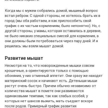
Когда мы с мужем собрались домой, мышиный вопрос
встал ребром. С одной стороны, не хотелось брать их в
город (мы оба работаем, и как приспособить свой
график с их частым кормлениям, было непонятно). Но, с
другой стороны, у мамы, которая оставалась в деревне,
не было никаких специальных смесей для кормления, а
они должны были потребоваться через пару дней. И я
решилась: мы взяли мышат домой.
Развитие мышат
Несмотря на то, что новорожденные мышки совсем
крошечные, а ориентируются только с помощью
обоняния, у них отменный аппетит. Они сразу же находят
материнский сосок и начинают есть. Детеныши мыши
растут очень быстро. Причем обычно независимо от
количества мышат в помете они развиваются
одинаковыми темпами, так как слабых особей, у
которых нет шансов выжить, мать съедает вскоре
после родов. Примерный график развития