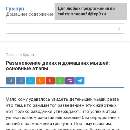
Перейти
Грызун
Для любых предложений по
к
Домашнее содержание грызунов
сайту: shagun34@cp9.ru
контенту
Поиск:
Главная
»
Крысы
Размножение диких и домашних мышей:
основные этапы
Мало кому удавалось увидеть детенышей мыши, разве
что тем, кто занимается разведением этих животных.
Вот только заводчики утверждают, что успех в этом
увлекательном занятии невозможен без определенных
знаний о размножении грызунов. Поэтому выясним,
сколько раз в году мышь может рожать без вреда для