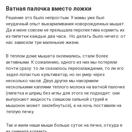
Ватная палочка вместо ложки
Решение это было непростым. У мамы уже был
неудачный опыт выкармливания новорожденных мышат.
Да и меня совсем не прельщала перспектива кормить их
из пипетки каждые два часа… Но делать было нечего: от
нас зависели три маленькие жизни.
В теплом доме мышата оклемались, стали более
активными. К сожалению, одного из них мы потеряли
почти сразу: то ли сказалось переохлаждение, то ли его
задел лопастью культиватор, но он умер через
несколько часов. Двух других мы накормили
несколькими каплями теплого молока на ватной палочке
(пипетка и шприц без иглы для этого не подходят: они
выпускают жидкость слишком сильной струей и
мышонок может захлебнуться), а на ночь поставили на
теплую печку.
Так и жили наши мыши больше суток на печке, откуда я
их снимала кормить.