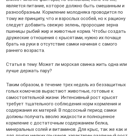
является питание, которое должно быть смешанным и
разнообразным. Кормление молодняка проводится по
тому же принципу, что и взрослых особей, но к рациону
следует добавить свежую зелень, проросшие зерна
пшеницы рыбий жир и животные корма. Чтобы создать
дружеские отношения с крысятами, нужно их почаще
брать на руки в отсутствие самки начиная с самого
раннего возраста.
Статья в тему: Может ли морская свинка жить одна или
лучше держать пару?
Таким образом, в течение трех недель из беззащитных
голых комочков вырастают животные, готовые к
самостоятельной жизни. Интенсивный рост крысят
требует тщательного соблюдения норм кормления и
содержания их матерей. В подсосный период самки
должны получать вволю жидкости и полноценное
кормление с достаточным содержанием белка,
минеральных солей и витаминов. Для крыс, так же как и
для других мелких грызунов, характерен различный рост