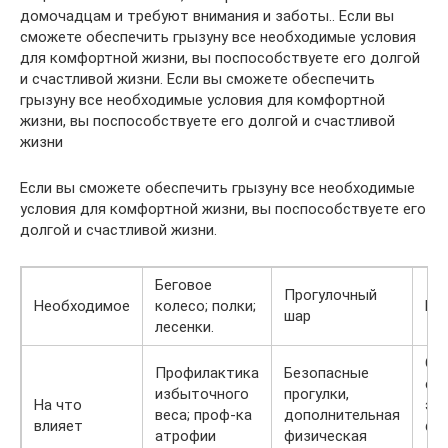
домочадцам и требуют внимания и заботы.. Если вы
сможете обеспечить грызуну все необходимые условия
для комфортной жизни, вы поспособствуете его долгой
и счастливой жизни. Если вы сможете обеспечить
грызуну все необходимые условия для комфортной
жизни, вы поспособствуете его долгой и счастливой
жизни
Если вы сможете обеспечить грызуну все необходимые
условия для комфортной жизни, вы поспособствуете его
долгой и счастливой жизни.
Беговое
Прогулочный
Необходимое
колесо; полки;
Ра
шар
лесенки.
Сп
Профилактика
Безопасные
ст
избыточного
прогулки,
На что
эм
веса; проф-ка
дополнительная
влияет
фо
атрофии
физическая
дл