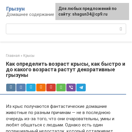
Перейти
Грызун
Для любых предложений по
к
Домашнее содержание грызунов
сайту: shagun34@cp9.ru
контенту
Поиск:
Главная
»
Крысы
Как определить возраст крысы, как быстро и
до какого возраста растут декоративные
грызуны
Из крыс получаются фантастические домашние
животные по разным причинам — не в последнюю
очередь из-за того, что они очаровательны, умны и
любят общаться с людьми. Однако есть один
потенциальный недостаток, который отталкивает