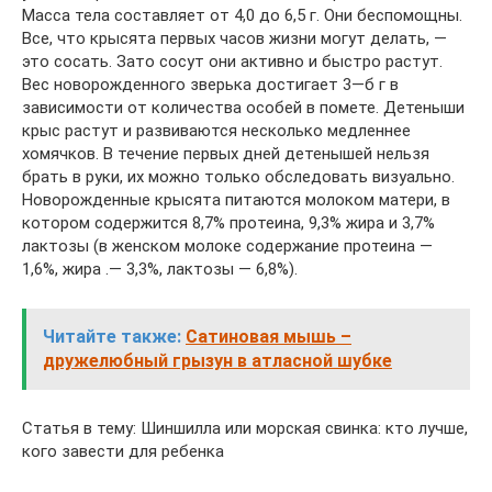
Масса тела составляет от 4,0 до 6,5 г. Они беспомощны.
Все, что крысята первых часов жизни могут делать, —
это сосать. Зато сосут они активно и быстро растут.
Вес новорожденного зверька достигает 3—б г в
зависимости от количества особей в помете. Детеныши
крыс растут и развиваются несколько медленнее
хомячков. В течение первых дней детенышей нельзя
брать в руки, их можно только обследовать визуально.
Новорожденные крысята питаются молоком матери, в
котором содержится 8,7% протеина, 9,3% жира и 3,7%
лактозы (в женском молоке содержание протеина —
1,6%, жира .— 3,3%, лактозы — 6,8%).
Читайте также:
Сатиновая мышь –
дружелюбный грызун в атласной шубке
Статья в тему: Шиншилла или морская свинка: кто лучше,
кого завести для ребенка