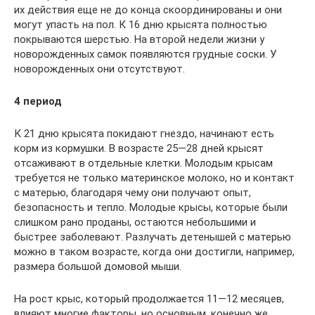
их действия еще не до конца скоординированы и они
могут упасть на пол. К 16 дню крысята полностью
покрываются шерстью. На второй недели жизни у
новорожденных самок появляются грудные соски. У
новорожденных они отсутствуют.
4 период
К 21 дню крысята покидают гнездо, начинают есть
корм из кормушки. В возрасте 25—28 дней крысят
отсаживают в отдельные клетки. Молодым крысам
требуется не только материнское молоко, но и контакт
с матерью, благодаря чему они получают опыт,
безопасность и тепло. Молодые крысы, которые были
слишком рано проданы, остаются небольшими и
быстрее заболевают. Разлучать детенышей с матерью
можно в таком возрасте, когда они достигли, например,
размера большой домовой мыши.
На рост крыс, который продолжается 11—12 месяцев,
влияют многие факторы, но основным, конечно же,