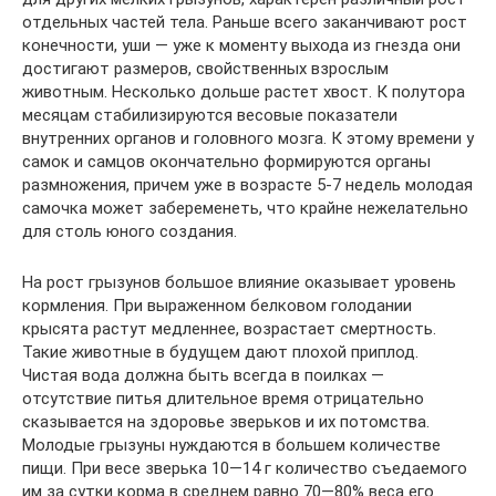
отдельных частей тела. Раньше всего заканчивают рост
конечности, уши — уже к моменту выхода из гнезда они
достигают размеров, свойственных взрослым
животным. Несколько дольше растет хвост. К полутора
месяцам стабилизируются весовые показатели
внутренних органов и головного мозга. К этому времени у
самок и самцов окончательно формируются органы
размножения, причем уже в возрасте 5-7 недель молодая
самочка может забеременеть, что крайне нежелательно
для столь юного создания.
На рост грызунов большое влияние оказывает уровень
кормления. При выраженном белковом голодании
крысята растут медленнее, возрастает смертность.
Такие животные в будущем дают плохой приплод.
Чистая вода должна быть всегда в поилках —
отсутствие питья длительное время отрицательно
сказывается на здоровье зверьков и их потомства.
Молодые грызуны нуждаются в большем количестве
пищи. При весе зверька 10—14 г количество съедаемого
им за сутки корма в среднем равно 70—80% веса его