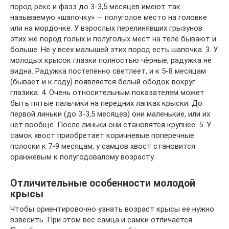
пород рекс и фазз до 3-3,5 месяцев имеют так
называемую «шапочку» — полуголое место на головке
или на мордочке. У взрослых перелинявших грызунов
этих же пород голых и полуголых мест на теле бывают и
больше. Не у всех малышей этих пород есть шапочка. 3. У
молодых крысок глазки полностью чёрные, радужка не
видна. Радужка постепенно светлеет, и к 5-8 месяцам
(бывает и к году) появляется белый ободок вокруг
глазика. 4. Очень относительным показателем может
быть пятые пальчики на передних лапках крыски. До
первой линьки (до 3-3,5 месяцев) они маленькие, или их
нет вообще. После линьки они становятся крупнее. 5. У
самок хвост приобретает коричневые поперечные
полоски к 7-9 месяцам, у самцов хвост становится
оранжевым к полугодовалому возрасту.
Отличительные особенности молодой
крысы
Чтобы ориентировочно узнать возраст крысы ее нужно
взвесить. При этом вес самца и самки отличается.