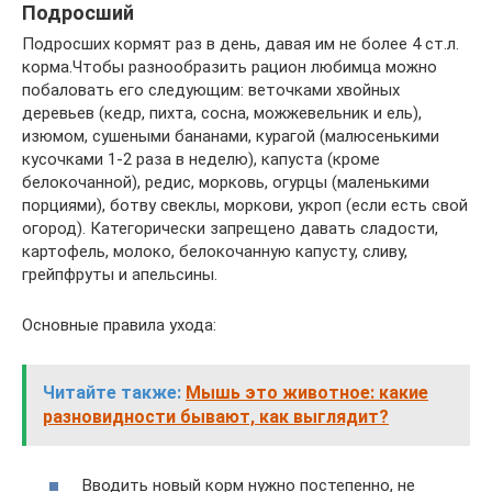
Подросший
Подросших кормят раз в день, давая им не более 4 ст.л.
корма.Чтобы разнообразить рацион любимца можно
побаловать его следующим: веточками хвойных
деревьев (кедр, пихта, сосна, можжевельник и ель),
изюмом, сушеными бананами, курагой (малюсенькими
кусочками 1-2 раза в неделю), капуста (кроме
белокочанной), редис, морковь, огурцы (маленькими
порциями), ботву свеклы, моркови, укроп (если есть свой
огород). Категорически запрещено давать сладости,
картофель, молоко, белокочанную капусту, сливу,
грейпфруты и апельсины.
Основные правила ухода:
Читайте также:
Мышь это животное: какие
разновидности бывают, как выглядит?
Вводить новый корм нужно постепенно, не