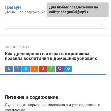
Перейти
Грызун
Для любых предложений по
к
Домашнее содержание грызунов
сайту: shagun34@cp9.ru
контенту
Поиск:
Главная
»
Крысы
Как дрессировать и играть с кроликом,
правила воспитания в домашних условиях
Питание и содержание
Суда входят кормление маленького и уже подросшего
крольчонка.