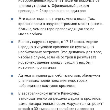
новорожденных крольчат. Если ей помочь,в се
они могут выжить. Официальный рекорд
приплода — 24 крольчонка за один раз.
Эти животные пьют очень много воды. Так,
кролик весом в пару килограммов может выпить
больше, чем впятеро превосходящая его по
массе собака.
В эпоху парусных судов, в 17-18 веках, моряки
нередко выпускали кроликов на пустынных
необитаемых островах. Это делалось для того,
чтобы в случае, если на остров в результате
кораблекрушения попадут люди, у них был
источник пропитания.
Ацтеки открыли для себя алкоголь, обнаружив
опьяневших после поедания некоторых
забродивших кактусов кроликов.
В австралийском штате Квинсленд
законодательно запрещено держать кроликов,
даже декоративных пород. Нарушителям грозит
штраф в 30 тысяч австралийских долларов.