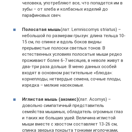
человека, употребляют все, что попадется им в
зубы – от хлеба и колбасных изделий до
парафиновых свеч.
Полосатая мышь
(лат. Lemniscomys striatus) –
небольшой по размерам грызун: длина тельца 10-
15 см, по спинке и вдоль боков видны
прерывистые полоски светлых тонов. В
естественных условиях полосатые мыши редко
проживают более 6-7 месяцев, в неволе живут в
два-три раза дольше. В меню данных особей
входят в основном растительные «блюда»:
корнеплоды, нетвердые семена, сочные плоды,
изредка – мелкие насекомые.
Иглистая мышь (акомис)
(лат. Acomys) –
довольно симпатичный представитель
семейства мышиных, обладатель огромных глаз
и таких же больших ушей. Величина иглистой
мыши вместе с хвостом составляет 13-26 см,
спинка зверька покрыта тонкими иголочками,