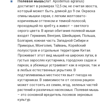
Полевая мышь
(лат. Apodemus agrarius)
достигает в размерах 12,5 см, не считая хвоста,
который может быть длиной до 9 см. Окраска
спины мышки серая, с легким желтовато-
коричневым оттенком и темной полосой,
проходящей по хребту, а живот – светлого
серого цвета. В ареал обитания полевой мыши
входят Германия, Венгрия, Швейцария, Польша,
Болгария, южная часть Западной Сибири и
Приморье, Монголия, Тайвань, Корейский
полуостров и отдельные территории Китая.
Проживает этот вид мышей на широких лугах, в
густых зарослях кустарника, городских садах и
парках, а убежище устраивает как в норках, так и
в любых естественных укрытиях. В
подтапливаемых местностях вьет гнезда на
кустарниках. В зависимости от сезона рацион
может состоять из семян, ягод, зеленых частей
растений и различных насекомых. Полевая мышь
– это основной вредитель посевов зерновых
культур.