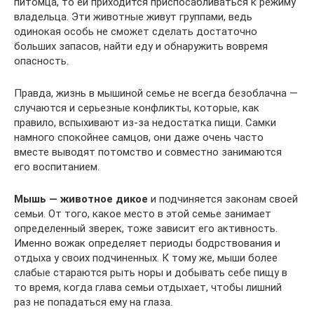
питомца, то ей приходится приспосабливаться к режиму
владельца. Эти животные живут группами, ведь
одинокая особь не сможет сделать достаточно
больших запасов, найти еду и обнаружить вовремя
опасность.
Правда, жизнь в мышиной семье не всегда безоблачна —
случаются и серьезные конфликты, которые, как
правило, вспыхивают из-за недостатка пищи. Самки
намного спокойнее самцов, они даже очень часто
вместе выводят потомство и совместно занимаются
его воспитанием.
Мышь — животное дикое
и подчиняется законам своей
семьи. От того, какое место в этой семье занимает
определенный зверек, тоже зависит его активность.
Именно вожак определяет периоды бодрствования и
отдыха у своих подчиненных. К тому же, мыши более
слабые стараются рыть норы и добывать себе пищу в
то время, когда глава семьи отдыхает, чтобы лишний
раз не попадаться ему на глаза.