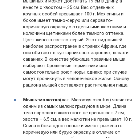
мышиных и может достигать 19 см в длину, а
вместе с хвостом – 35 см. Вес отдельных
крупных особей превышает 100 г. Мех спины и
боков имеет темно-серую или серовато-
коричневую окраску с отдельными жесткими и
колючими щетинками более темного оттенка.
Цвет живота светло-серый. Этот вид мышей
наиболее распространен в странах Африки, где
они обитают в кустарниковых зарослях, лесах и
саваннах. В качестве убежища травяные мыши
выбирают брошенные термитники или
самостоятельно роют норы, однако при случае
могут проникнуть в человеческое жилье. Основу
рациона мышей составляет растительная пища.
Мышь-малютка
(лат. Micromys minutus) является
одним из самых мелких грызунов в мире. Длина
тела взрослого животного не превышает 7 см,
хвоста – 6,5 см, а вес малютки не превышает 10 г.
Спина и бока однотонные и имеют рыжевато-
коричневую или бурую окраску, в отличие от