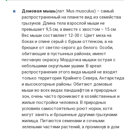
Домовая мышь
(лат. Mus musculus) – самый
распространенный на планете вид из семейства
грызунов. Длина тела взрослой мыши не
превышает 9,5 см, а вместе с хвостом – 15 см.
Вес мыши составляет 12-30 г. Цвет меха на
боках и спине серый с бурым оттенком, а на
брюшке от светло-серого до белого. Особи,
обитающие в пустынных районах, имеют
песчаную окраску. Мордочка мышки острая с
небольшими округлыми ушами. В ареал
распространения этого вида мышей не входят
только территория Крайнего Севера, Антарктида
и высокогорные районы. Обитают домовые
мыши во всех видах ландшафтов и природных
зон, очень часто проникают в хозяйственные и
жилые постройки человека. В природных
условиях самостоятельно роют норки, хотя
могут занять и брошенные другими грызунами
жилища. Питаются семенами и сочными
зелеными частями растений, а проникнув в дом