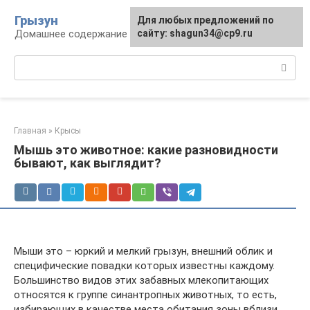
Перейти
Грызун
Для любых предложений по
к
Домашнее содержание грызунов
сайту: shagun34@cp9.ru
контенту
Поиск:
Главная
»
Крысы
Мышь это животное: какие разновидности
бывают, как выглядит?
Мыши это – юркий и мелкий грызун, внешний облик и
специфические повадки которых известны каждому.
Большинство видов этих забавных млекопитающих
относятся к группе синантропных животных, то есть,
избирающих в качестве места обитания зоны вблизи