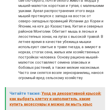
светло-серого, почти белого живота. Морда у
мышей-малюток короткая и тупая, с маленькими
ушками. Ареал распространения этого вида
мышей протянулся с запада на восток от
северо-западных провинций Испании до Кореи и
Японии, на юге до Казахстана, Китая и северных
районов Монголии. Обитает мышь в лесных и
лесостепных зонах, на лугах с высокой травой. В
летнее время в качестве убежища мышки
используют свитые в траве гнезда, а зимуют в
норках, стогах сена, жилых или хозяйственных
постройках человека. Основу рациона мышей-
малюток составляют семена злаковых и
бобовых растений, а также мелкие насекомые.
Часто они селятся возле зернохранилищ, нанося
огромный вред сельскому хозяйству.
Читайте также:
Уход за декоративной крысой:
как выбрать клетку и наполнитель, какие
купить аксессуары и можно ли мыть крыс