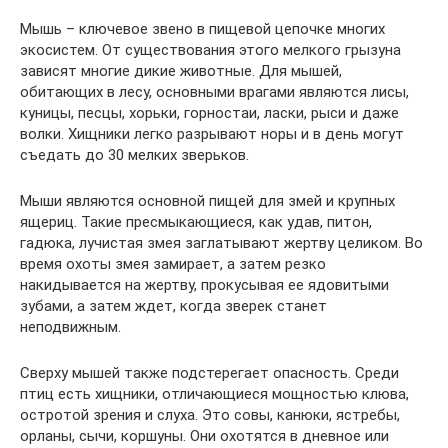
Мышь – ключевое звено в пищевой цепочке многих
экосистем. От существования этого мелкого грызуна
зависят многие дикие животные. Для мышей,
обитающих в лесу, основными врагами являются лисы,
куницы, песцы, хорьки, горностаи, ласки, рыси и даже
волки. Хищники легко разрывают норы и в день могут
съедать до 30 мелких зверьков.
Мыши являются основной пищей для змей и крупных
ящериц. Такие пресмыкающиеся, как удав, питон,
гадюка, лучистая змея заглатывают жертву целиком. Во
время охоты змея замирает, а затем резко
накидывается на жертву, прокусывая ее ядовитыми
зубами, а затем ждет, когда зверек станет
неподвижным.
Сверху мышей также подстерегает опасность. Среди
птиц есть хищники, отличающиеся мощностью клюва,
остротой зрения и слуха. Это совы, канюки, ястребы,
орланы, сычи, коршуны. Они охотятся в дневное или