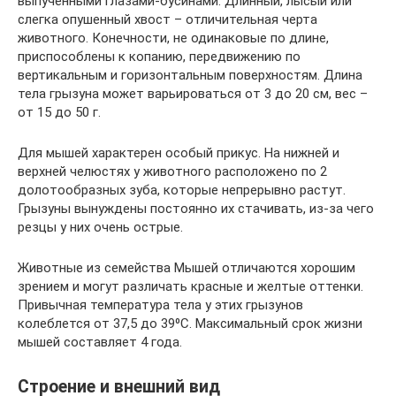
выпученными глазами-бусинами. Длинный, лысый или
слегка опушенный хвост – отличительная черта
животного. Конечности, не одинаковые по длине,
приспособлены к копанию, передвижению по
вертикальным и горизонтальным поверхностям. Длина
тела грызуна может варьироваться от 3 до 20 см, вес –
от 15 до 50 г.
Для мышей характерен особый прикус. На нижней и
верхней челюстях у животного расположено по 2
долотообразных зуба, которые непрерывно растут.
Грызуны вынуждены постоянно их стачивать, из-за чего
резцы у них очень острые.
Животные из семейства Мышей отличаются хорошим
зрением и могут различать красные и желтые оттенки.
Привычная температура тела у этих грызунов
колеблется от 37,5 до 39⁰С. Максимальный срок жизни
мышей составляет 4 года.
Строение и внешний вид