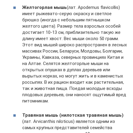
Желтогорлая мышь
(лат. Apodemus flavicollis)
имеет рыжевато-серую окраску и светлое
брюшко (иногда с небольшим пятнышком
желтого цвета). Размер тела взрослых особей
достигает 10-13 см, приблизительно такую же
длину имеет хвост. Вес мыши около 50 грамм.
Этот вид мышей широко распространен в лесных
массивах России, Беларуси, Молдовы, Болгарии,
Украины, Кавказа, северных провинциях Китая и
на Алтае. Селятся желтогорлые мыши на
открытых опушках в дуплах деревьев или
вырытых норках, но могут жить и в каменистых
россыпях. В их рацион входит как растительная,
так и животная пища. Поедая молодые всходы
плодовых деревьев, они наносят ощутимый вред
питомникам.
Травяная мышь (нилотская травяная мышь)
(лат. Arvicanthis niloticus) является одним из
самых крупных представителей семейства