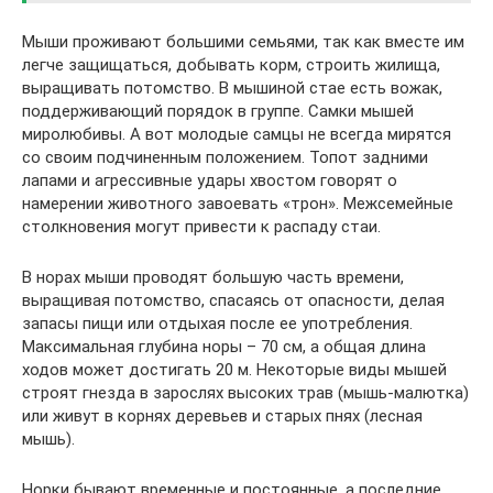
Мыши проживают большими семьями, так как вместе им
легче защищаться, добывать корм, строить жилища,
выращивать потомство. В мышиной стае есть вожак,
поддерживающий порядок в группе. Самки мышей
миролюбивы. А вот молодые самцы не всегда мирятся
со своим подчиненным положением. Топот задними
лапами и агрессивные удары хвостом говорят о
намерении животного завоевать «трон». Межсемейные
столкновения могут привести к распаду стаи.
В норах мыши проводят большую часть времени,
выращивая потомство, спасаясь от опасности, делая
запасы пищи или отдыхая после ее употребления.
Максимальная глубина норы – 70 см, а общая длина
ходов может достигать 20 м. Некоторые виды мышей
строят гнезда в зарослях высоких трав (мышь-малютка)
или живут в корнях деревьев и старых пнях (лесная
мышь).
Норки бывают временные и постоянные, а последние