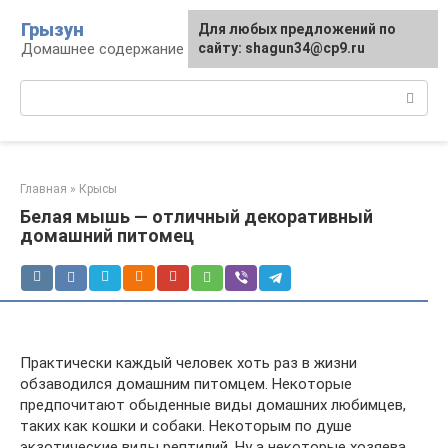
Перейти
Грызун
Для любых предложений по
к
Домашнее содержание грызунов
сайту: shagun34@cp9.ru
контенту
Поиск:
Главная
»
Крысы
Белая мышь — отличный декоративный
домашний питомец
Практически каждый человек хоть раз в жизни
обзаводился домашним питомцем. Некоторые
предпочитают обыденные виды домашних любимцев,
таких как кошки и собаки. Некоторым по душе
экзотические виды рептилий. Ну а некоторые хозяева