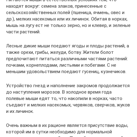
находят вокруг: семена злаков, принесенные с
сельскохозяйственных полей (пшеница, ячмень, овес и
др.), мелких насекомых или их личинок. Обитая в норках,
мышь на лугу ест не только зерно, но и клевер, и зеленые
части растений.
Лесные дикие мыши поедают ягоды и плоды растений, а
также орехи, грибы, желуди, ботву. Жители болот
предпочитают питаться различными частями растений:
почками, корнеплодами, листьями и побегами. С не
меньшим удовольствием поедают гусениц, кузнечиков.
Устройство гнезд и наполнение закромов продолжается
до наступления морозов. В холодное время года
полевые мыши едят то, что накопили в норках, часто
съедают и мелких насекомых, червяков, сверчков, жуков
и их личинок.
Очень важным в их рационе является присутствие воды,
которой им в сутки необходимо для нормальной