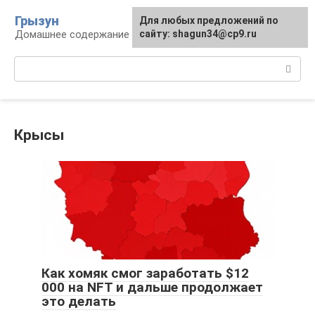
Перейти
Грызун
Для любых предложений по
к
Домашнее содержание грызунов
сайту: shagun34@cp9.ru
контенту
Поиск:
Крысы
Как хомяк смог заработать $12
000 на NFT и дальше продолжает
это делать