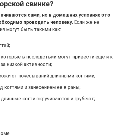
орской свинке?
тачиваются сами, но в домашних условиях это
обходимо проводить человеку.
Если же не
ия могут быть такими как:
тей;
 которые в последствии могут привести ещё и к
за низкой активности;
кожи от почесываний длинными когтями;
д когтями и занесением ее в раны;
 длинные когти скручиваются и грубеют;
доме.