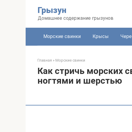
Перейти
Грызун
к
контенту
Домашнее содержание грызунов
Морские свинки
Крысы
Чере
Главная
»
Морские свинки
Как стричь морских с
ногтями и шерстью