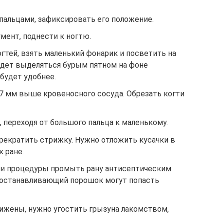
пальцами, зафиксировать его положение.
мент, поднести к ногтю.
огтей, взять маленький фонарик и посветить на
удет выделяться бурым пятном на фоне
 будет удобнее.
0.7 мм выше кровеносного сосуда. Обрезать когти
, переходя от большого пальца к маленькому.
рекратить стрижку. Нужно отложить кусачки в
к ране.
нии процедуры промыть рану антисептическим
оостанавливающий порошок могут попасть
рижены, нужно угостить грызуна лакомством,