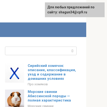
Для любых предложений по
сайту: shagun34@cp9.ru
Поиск:
Сирийский хомячок:
описание, классификация,
уход и содержание в
домашних условиях
Про хомяков
Морские свинки
Абиссинской породы —
полная характеристика
Морские свинки