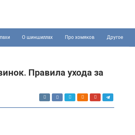
пахи
О шиншиллах
Про хомяков
Другое
винок. Правила ухода за