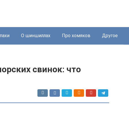
пахи
О шиншиллах
Про хомяков
Другое
орских свинок: что