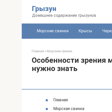
Перейти
Грызун
к
контенту
Домашнее содержание грызунов
Морские свинки
Крысы
Чере
Главная
»
Морские свинки
Особенности зрения м
нужно знать
Главная
Морская свинка