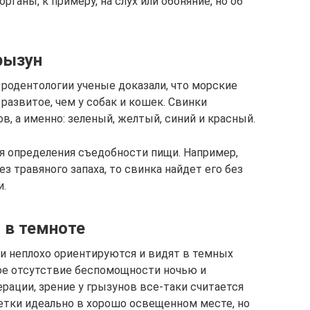
рганы, к примеру, на слух или обоняние, но об
рызун
 родентологии ученые доказали, что морские
развитое, чем у собак и кошек. Свинки
, а именно: зеленый, желтый, синий и красный.
я определения съедобности пищи. Например,
ез травяного запаха, то свинка найдет его без
и.
 в темноте
ки неплохо ориентируются и видят в темных
ое отсутствие беспомощности ночью и
ации, зрение у грызунов все-таки считается
етки идеально в хорошо освещенном месте, но