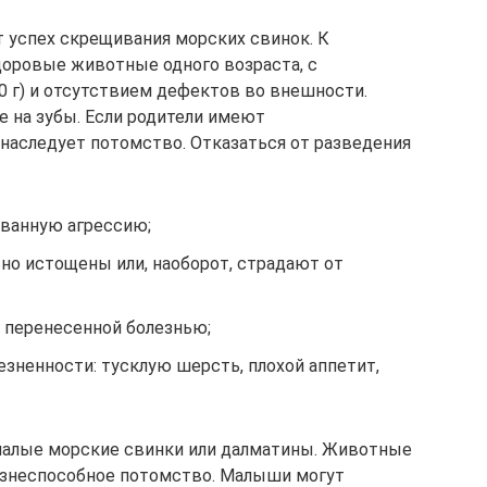
т успех скрещивания морских свинок. К
оровые животные одного возраста, с
0 г) и отсутствием дефектов во внешности.
 на зубы. Если родители имеют
унаследует потомство. Отказаться от разведения
ванную агрессию;
но истощены или, наоборот, страдают от
 перенесенной болезнью;
зненности: тусклую шерсть, плохой аппетит,
 чалые морские свинки или далматины. Животные
изнеспособное потомство. Малыши могут