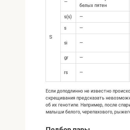
—
белых пятен
s(s)
—
s
—
S
si
—
gr
—
rs
—
Если доподлинно не известно происхо
скрещивания предсказать невозможн
об их генотипе. Например, после спа
малыши белого, черепахового, рыжег
Подбор пары