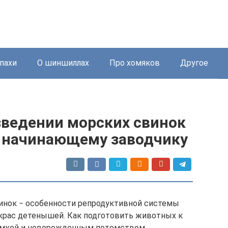
пахи
О шиншиллах
Про хомяков
Другое
зведении морских свинок
 начинающему заводчику
винок − особенности репродуктивной системы
крас детенышей. Как подготовить животных к
амкой и новорожденным потомством.