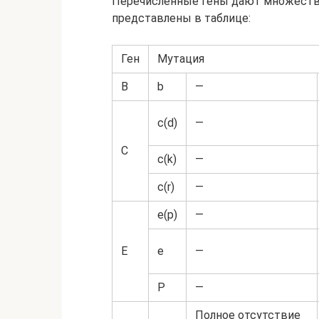
Перечисленные гены дают множеств
представлены в таблице:
Ген
Мутация
B
b
—
c(d)
—
C
c(k)
—
c(r)
—
e(p)
—
E
e
—
P
—
Полное отсутствие