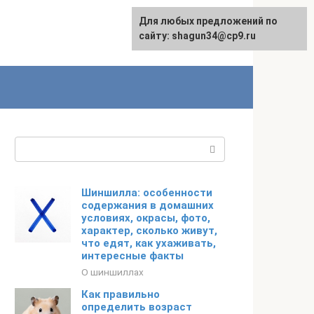
Для любых предложений по
сайту: shagun34@cp9.ru
Поиск:
Шиншилла: особенности
содержания в домашних
условиях, окрасы, фото,
характер, сколько живут,
что едят, как ухаживать,
интересные факты
О шиншиллах
Как правильно
определить возраст