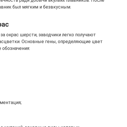
ечность ради добычи акульих плавников. После
лавник был мягким и безвкусным.
рас
за окрас шерсти, заводчики легко получают
асцветки. Основные гены, определяющие цвет
 обозначения:
гментация;