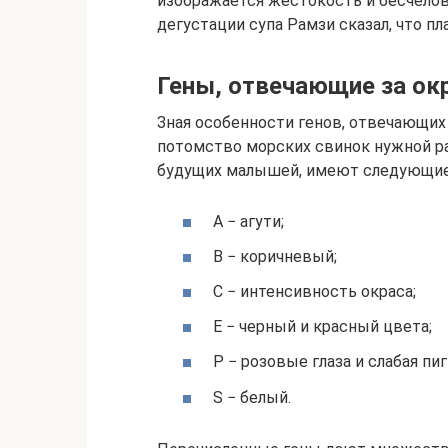
изображается жестокость и бесчелов
дегустации супа Рамзи сказал, что п
Гены, отвечающие за ок
Зная особенности генов, отвечающих 
потомство морских свинок нужной р
будущих малышей, имеют следующие
A − агути;
B − коричневый;
C − интенсивность окраса;
E − черный и красный цвета;
P − розовые глаза и слабая пи
S − белый.