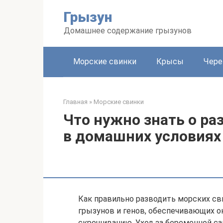
Перейти
Грызун
к
контенту
Домашнее содержание грызунов
Морские свинки
Крысы
Чере
Главная
»
Морские свинки
Что нужно знать о ра
в домашних условиях
Как правильно разводить морских с
грызунов и генов, обеспечивающих о
скрещиванию. Уход за беременной с