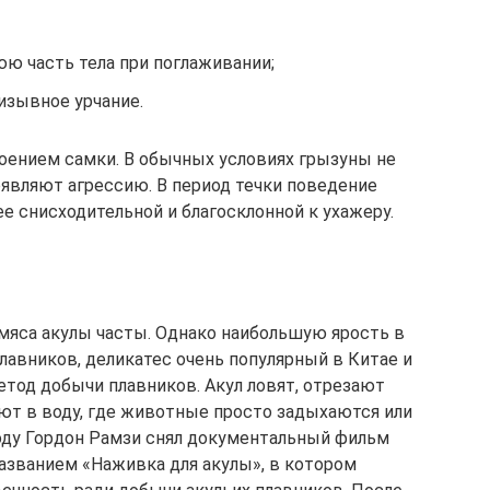
ю часть тела при поглаживании;
изывное урчание.
оением самки. В обычных условиях грызуны не
оявляют агрессию. В период течки поведение
ее снисходительной и благосклонной к ухажеру.
мяса акулы часты. Однако наибольшую ярость в
лавников, деликатес очень популярный в Китае и
етод добычи плавников. Акул ловят, отрезают
ют в воду, где животные просто задыхаются или
году Гордон Рамзи снял документальный фильм
 названием «Наживка для акулы», в котором