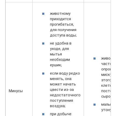
животному
приходится
прогибаться,
для получения
доступа воды;
не удобна в
уходе, для
мытья
животн
необходим
часто
ершик;
опроки
если воду редко
миску, и
менять, она
этого в
может начать
клетке
цвести из-за
постоя
Минусы
недостаточного
сырость
поступления
малыши
воздуха;
утонуть
при добыче