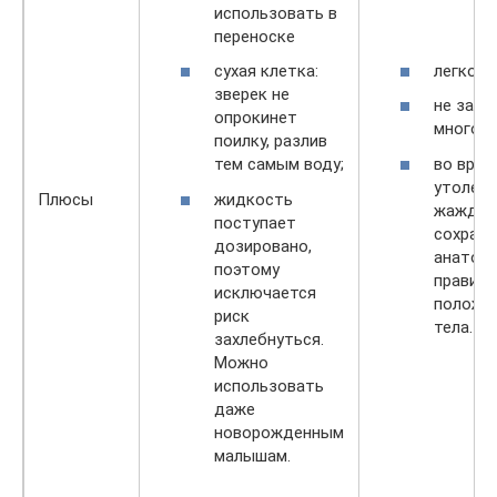
использовать в
переноске
легко м
сухая клетка:
зверек не
не зани
опрокинет
много м
поилку, разлив
во врем
тем самым воду;
утолени
жидкость
Плюсы
жажды
поступает
сохраня
дозировано,
анатом
поэтому
правиль
исключается
положе
риск
тела.
захлебнуться.
Можно
использовать
даже
новорожденным
малышам.