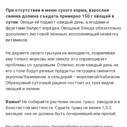
При отсутствии в меню сухого корма, взрослая
свинка должна съедать примерно 150 г овощей в
сутки
. Овощи ей подают каждый день, а ягодами и
фруктами балуют изредка. Овощные блюда обязательно
дополняют листовой зеленью, восполняющей нехватку
витаминов.
Не держите своего грызуна на монодиете, скармливая
ему только морковь или свеклу: это спровоцирует
проблемы со здоровьем. Отлично, если каждый день на
его столе будут разные продукты: петрушка сменится
укропом/базиликом, а сельдерей – морковкой/кабачком.
Образцовый суточный рацион состоит из трех видов
овощей и зелени.
Важно!
Не собирайте растения около трасс, заводов и в
болотистой местности. Сушите траву не менее 1,5-2
месяцев: она не должна быть почерневшей или прелой.
Не забудьте наладить бесперебойные поставки сена