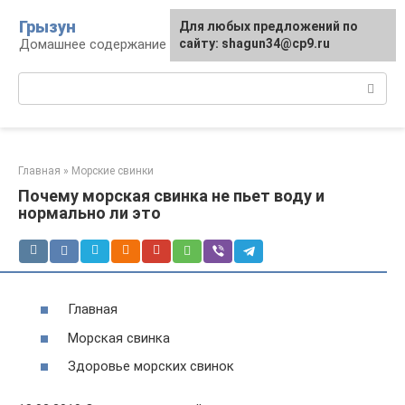
Перейти
Грызун
Для любых предложений по
к
Домашнее содержание грызунов
сайту: shagun34@cp9.ru
контенту
Поиск:
Главная
»
Морские свинки
Почему морская свинка не пьет воду и
нормально ли это
Главная
Морская свинка
Здоровье морских свинок