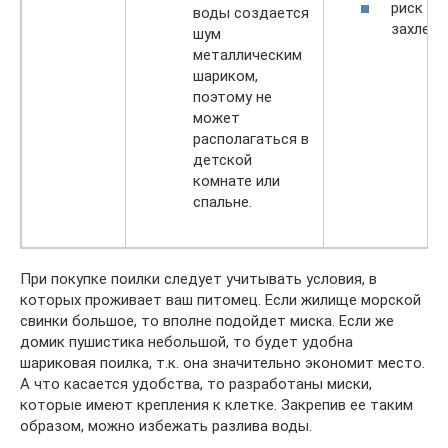
риск
воды создается
захлебн
шум
металлическим
шариком,
поэтому не
может
располагаться в
детской
комнате или
спальне.
При покупке поилки следует учитывать условия, в
которых проживает ваш питомец. Если жилище морской
свинки большое, то вполне подойдет миска. Если же
домик пушистика небольшой, то будет удобна
шариковая поилка, т.к. она значительно экономит место.
А что касается удобства, то разработаны миски,
которые имеют крепления к клетке. Закрепив ее таким
образом, можно избежать разлива воды.