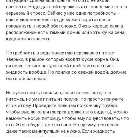
ситуации? Для начала понять, что это не акция
протеста. Надо дать ей пережить это, новое место это
серьезный стресс. Сейчас у нее одна потребность –
найти укромное место, где можно спрятаться и
привыкнуть к новой обстановке. Очень хорошо если в
распоряжении есть темный домик или хоть кучка сена,
куда можно залезть.
Потребность в воде зачастую переживают те же
зверьки, в рацион которых входят сухие корма. Они,
питаясь только натуральной едой, часто не пьют
жидкость вообще. Но поилка со свежей водой, должна
быть обязательно.
Не нужно поить насильно, если вы считаете, что
питомец не умеет пить из поилки, то просто приучите
его к этому. Проведите пальцем по кончику трубки,
чтобы вышла капля (зверек должен это видеть), можно
намочить носик питомцу, чтобы ему почувствовать, что
это. Этого будет достаточно. Но преимущественно
даже таких манипуляций не нужно. Если жидкость