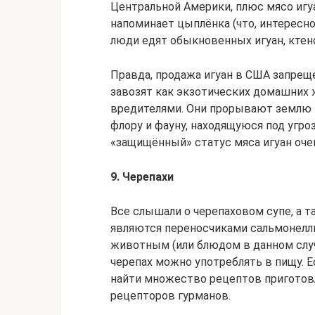
Центральной Америки, плюс мясо игуа
напоминает цыплёнка (что, интересно
люди едят обыкновенных игуан, ктен
Правда, продажа игуан в США запреще
завозят как экзотических домашних 
вредителями. Они прорывают землю п
флору и фауну, находящуюся под угро
«защищённый» статус мяса игуан оче
9. Черепахи
Все слышали о черепаховом супе, а 
являются переносчиками сальмонеллы
животным (или блюдом в данном случа
черепах можно употреблять в пищу. 
найти множество рецептов приготов
рецепторов гурманов.