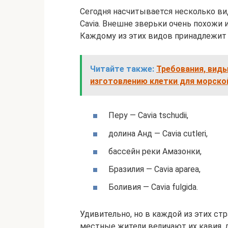
Сегодня насчитывается несколько ви
Cavia. Внешне зверьки очень похожи и
Каждому из этих видов принадлежит 
Читайте также:
Требования, вид
изготовлению клетки для морско
Перу — Cavia tschudii,
долина Анд — Cavia cutleri,
бассейн реки Амазонки,
Бразилия — Cavia aparea,
Боливия — Cavia fulgida.
Удивительно, но в каждой из этих ст
местные жители величают их кавия, др