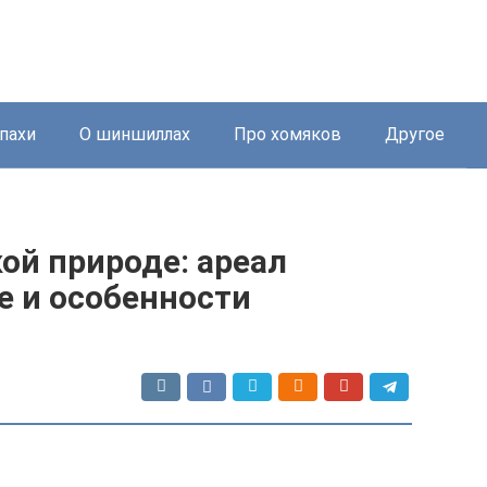
пахи
О шиншиллах
Про хомяков
Другое
ой природе: ареал
е и особенности