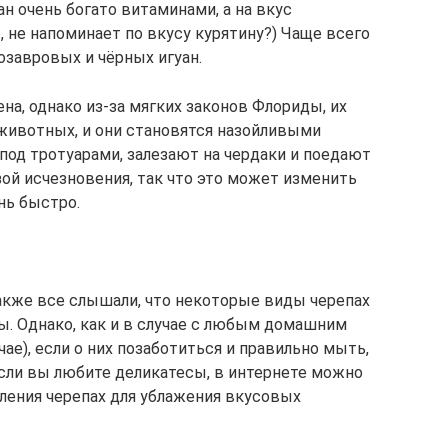
н очень богато витаминами, а на вкус
, не напоминает по вкусу курятину?) Чаще всего
озавровых и чёрных игуан.
на, однако из-за мягких законов Флориды, их
животных, и они становятся назойливыми
од тротуарами, залезают на чердаки и поедают
зой исчезновения, так что это может изменить
нь быстро.
также все слышали, что некоторые виды черепах
. Однако, как и в случае с любым домашним
е), если о них позаботиться и правильно мыть,
Если вы любите деликатесы, в интернете можно
ления черепах для ублажения вкусовых