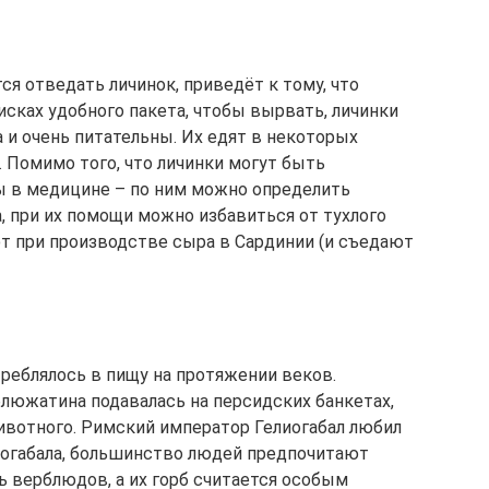
ся отведать личинок, приведёт к тому, что
сках удобного пакета, чтобы вырвать, личинки
 и очень питательны. Их едят в некоторых
е. Помимо того, что личинки могут быть
ы в медицине – по ним можно определить
, при их помощи можно избавиться от тухлого
ют при производстве сыра в Сардинии (и съедают
треблялось в пищу на протяжении веков.
блюжатина подавалась на персидских банкетах,
ивотного. Римский император Гелиогабал любил
иогабала, большинство людей предпочитают
ь верблюдов, а их горб считается особым