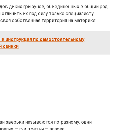
дов диких грызунов, объединенных в общий род
 отличить их под силу только специалисту.
своя собственная территория на материке:
ы и инструкция по самостоятельному
й свинки
ран зверьки называются по-разному: одни
угие — гуи, третьи — апареа.