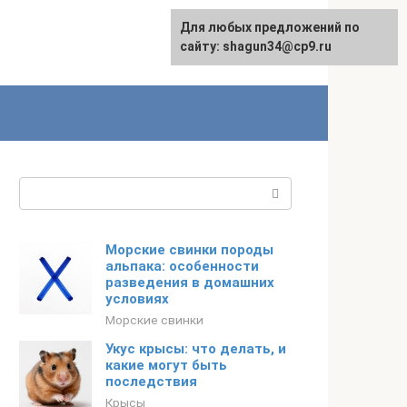
Для любых предложений по
сайту: shagun34@cp9.ru
Поиск:
Морские свинки породы
альпака: особенности
разведения в домашних
условиях
Морские свинки
Укус крысы: что делать, и
какие могут быть
последствия
Крысы