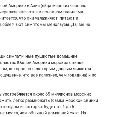
ной Америке и Азии (яйца морских черепах
 черепахи являются в основном главными
итается, что они увлажняют, питают и
е облегчают симптомы менопаузы. Да, вы не
наши симпатичные пушистые домашние
х частях Южной Америки морские свинки
сом, которое по некоторым данным является
ощущение, что всё полезнее, чем говядина) и по
у употребляется около 65 миллионов морских
ормить, легко размножать (самка морской свинки
 в каждом из которых будет от 1 до 6
ше места, чем обычный домашний скот. На