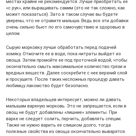
местах крайне не рекомендуется. Лучше приобретать ее
«с рук», или выращивать самим (это не так сложно, как
может показаться). Зато в таком случае вы будете
уверены, что не отравите малыша. Ведь все эти добавки
очень сильно бьют по его самочувствию и здоровью в
целом.
Сырую морковку лучше обработать перед подачей
хомяку. Отмочите ее в воде, пока нитраты выйдет из
овоща. Затем промойте ее под проточной водой, чтобы
окончательно смыть максимальное количество грязи и
вредных веществ. Далее соскребите с нее верхний слой
и просушите. После таких несложных процедур давать
любимцу лакомство будет безопасно.
Некоторых владельцев интересует, можно ли давать
малышам вареную морковь. Это не запрещается, если в
овощ не будут добавлены «лишние» элементы. При
варке не следует солить, перчить, добавлять специи.
Также не нужно варить ее слишком долго, тогда
полезные свойства из овоща окончательно выварятся.