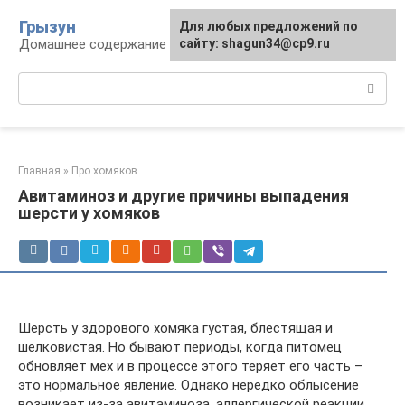
Перейти
Грызун
Для любых предложений по
к
Домашнее содержание грызунов
сайту: shagun34@cp9.ru
контенту
Поиск:
Главная
»
Про хомяков
Авитаминоз и другие причины выпадения
шерсти у хомяков
Шерсть у здорового хомяка густая, блестящая и
шелковистая. Но бывают периоды, когда питомец
обновляет мех и в процессе этого теряет его часть –
это нормальное явление. Однако нередко облысение
возникает из-за авитаминоза, аллергической реакции,