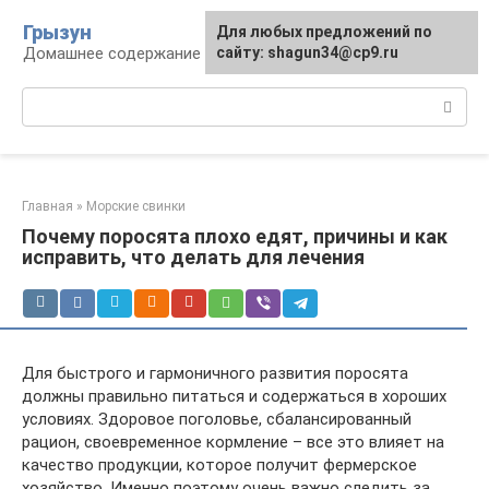
Перейти
Грызун
Для любых предложений по
к
Домашнее содержание грызунов
сайту: shagun34@cp9.ru
контенту
Поиск:
Главная
»
Морские свинки
Почему поросята плохо едят, причины и как
исправить, что делать для лечения
Для быстрого и гармоничного развития поросята
должны правильно питаться и содержаться в хороших
условиях. Здоровое поголовье, сбалансированный
рацион, своевременное кормление – все это влияет на
качество продукции, которое получит фермерское
хозяйство. Именно поэтому очень важно следить за