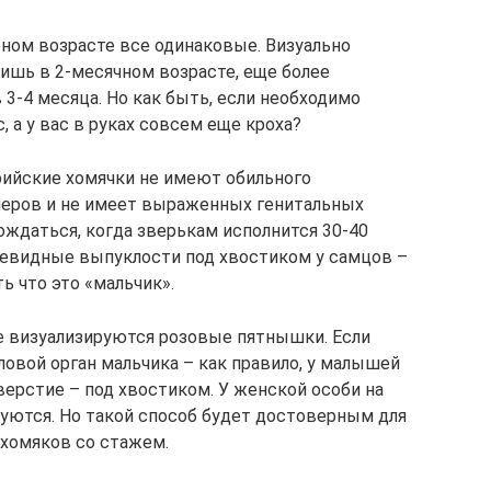
ном возрасте все одинаковые. Визуально
лишь в 2-месячном возрасте, еще более
3-4 месяца. Но как быть, если необходимо
, а у вас в руках совсем еще кроха?
рийские хомячки не имеют обильного
меров и не имеет выраженных генитальных
ождаться, когда зверькам исполнится 30-40
левидные выпуклости под хвостиком у самцов –
ь что это «мальчик».
е визуализируются розовые пятнышки. Если
оловой орган мальчика – как правило, у малышей
верстие – под хвостиком. У женской особи на
ются. Но такой способ будет достоверным для
 хомяков со стажем.