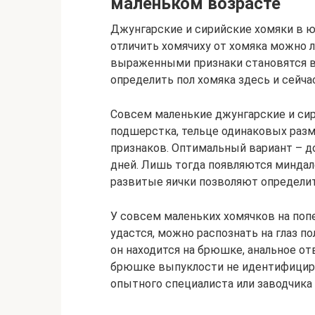
маленьком возрасте
Джунгарские и сирийские хомяки в ю
отличить хомячиху от хомяка можно 
выраженными признаки становятся в 
определить пол хомяка здесь и сейчас
Совсем маленькие джунгарские и си
подшерстка, тельце одинаковых раз
признаков. Оптимальный вариант – д
дней. Лишь тогда появляются минда
развитые яички позволяют определит
У совсем маленьких хомячков на поп
удастся, можно распознать на глаз п
он находится на брюшке, анальное от
брюшке выпуклости не идентифициру
опытного специалиста или заводчика