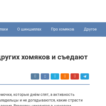
пахи
О шиншиллах
Про хомяков
Другое
других хомяков и съедают
мочки, которые днём спят, а активность
владельцы и не догадываются, какие страсти
е время. Владелец находится в шоковом