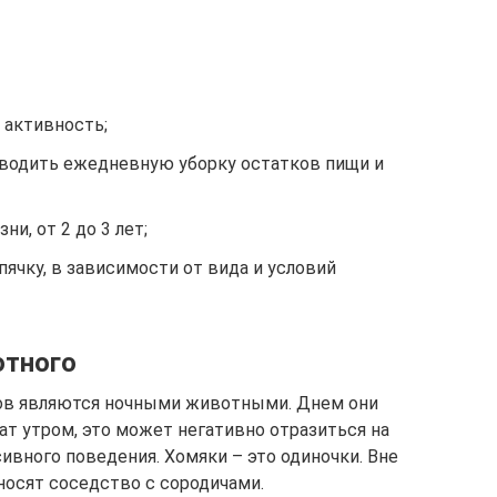
 активность;
роводить ежедневную уборку остатков пищи и
и, от 2 до 3 лет;
ячку, в зависимости от вида и условий
отного
ов являются ночными животными. Днем они
ат утром, это может негативно отразиться на
сивного поведения. Хомяки – это одиночки. Вне
носят соседство с сородичами.