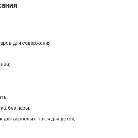
жания
аров для содержания;
аний;
ть;
а, без пары;
 для взрослых, так и для детей;