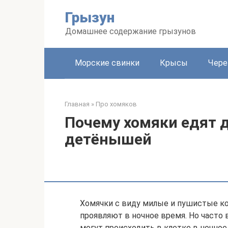
Перейти
Грызун
к
контенту
Домашнее содержание грызунов
Морские свинки
Крысы
Чере
Главная
»
Про хомяков
Почему хомяки едят 
детёнышей
Хомячки с виду милые и пушистые ко
проявляют в ночное время. Но часто 
могут происходить в клетке в ночно