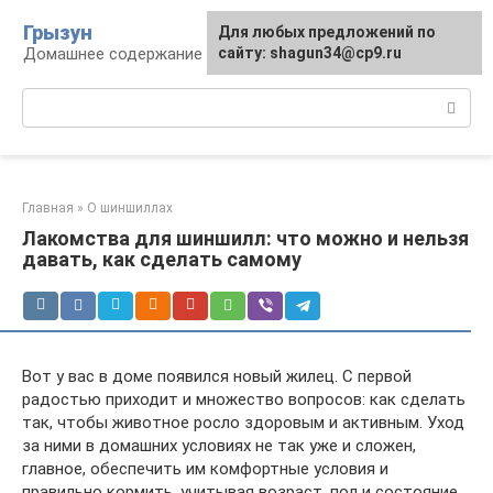
Перейти
Грызун
Для любых предложений по
к
Домашнее содержание грызунов
сайту: shagun34@cp9.ru
контенту
Поиск:
Главная
»
О шиншиллах
Лакомства для шиншилл: что можно и нельзя
давать, как сделать самому
Вот у вас в доме появился новый жилец. С первой
радостью приходит и множество вопросов: как сделать
так, чтобы животное росло здоровым и активным. Уход
за ними в домашних условиях не так уже и сложен,
главное, обеспечить им комфортные условия и
правильно кормить, учитывая возраст, пол и состояние