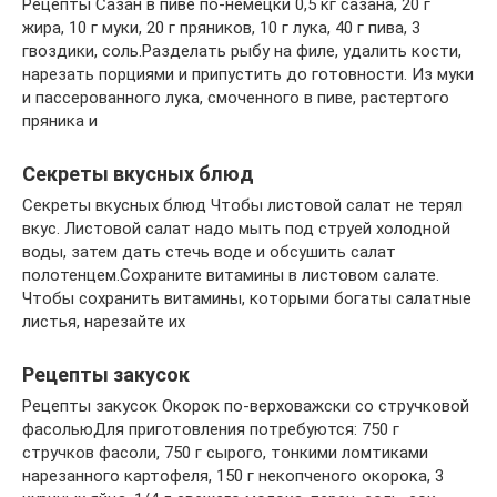
Рецепты Сазан в пиве по-немецки 0,5 кг сазана, 20 г
жира, 10 г муки, 20 г пряников, 10 г лука, 40 г пива, 3
гвоздики, соль.Разделать рыбу на филе, удалить кости,
нарезать порциями и припустить до готовности. Из муки
и пассерованного лука, смоченного в пиве, растертого
пряника и
Секреты вкусных блюд
Секреты вкусных блюд Чтобы листовой салат не терял
вкус. Листовой салат надо мыть под струей холодной
воды, затем дать стечь воде и обсушить салат
полотенцем.Сохраните витамины в листовом салате.
Чтобы сохранить витамины, которыми богаты салатные
листья, нарезайте их
Рецепты закусок
Рецепты закусок Окорок по-верховажски со стручковой
фасольюДля приготовления потребуются: 750 г
стручков фасоли, 750 г сырого, тонкими ломтиками
нарезанного картофеля, 150 г некопченого окорока, 3