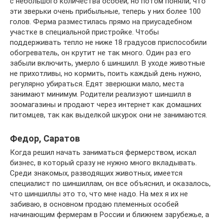
с небольшого количества особей, но потом поняли, что
эти зверьки очень прибыльные, теперь у них более 100
голов. Ферма разместилась прямо на приусадебном
участке в специальной пристройке. Чтобы
поддерживать тепло не ниже 18 градусов приспособили
обогреватель, он крутит не так много. Один раз его
забыли включить, умерло 6 шиншилл. В уходе животные
не прихотливы, но кормить, поить каждый день нужно,
регулярно убираться. Едят зверюшки мало, места
занимают минимум. Родители реализуют шиншилл в
зоомагазины и продают через интернет как домашних
питомцев, так как выделкой шкурок они не занимаются.
Федор, Саратов
Когда решил начать заниматься фермерством, искал
бизнес, в который сразу не нужно много вкладывать.
Среди знакомых, разводящих животных, имеется
специалист по шиншиллам, он все объяснил, и оказалось,
что шиншиллы это то, что мне надо. На мех я их не
забиваю, в основном продаю племенных особей
начинающим фермерам в России и ближнем зарубежье, а