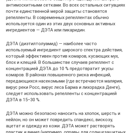
антимоскитными сетками. Во всех остальных ситуациях
почти единственной мерой защиты становятся
репелленты. В современных репеллентах обычно
используется один из этих двух основных активных
ингредиентов — ДЭТА или пикаридин.
ДЭТА (диэтилтолуамид) — наиболее часто
используемый ингредиент широкого спектра действия,
который эффективен против комаров, кусающих мух,
блох и клещей. В большинстве случаев репеллент с
концентрацией ДЭТА до 10 % предотвратит укусы
комаров. В районах повышенного риска инфекций,
передающихся насекомыми (где встречаются малярия,
вирус реки Росс, вирус леса Барма и лихорадка Денге),
следует использовать репелленты с концентрацией
ДЭТА в 15–30 %.
ДЭТА можно безопасно наносить на хлопок, шерсть и
нейлон, но он может повредить спандекс, вискозу,
ацетат и одежду из кожи. ДЭТА может растворять
пластик и винил (например, оправы для солнцезащитных