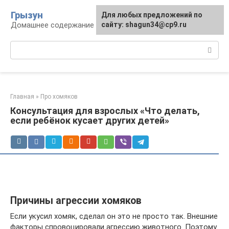
Перейти
Грызун
Для любых предложений по
к
Домашнее содержание грызунов
сайту: shagun34@cp9.ru
контенту
Поиск:
Главная
»
Про хомяков
Консультация для взрослых «Что делать,
если ребёнок кусает других детей»
Причины агрессии хомяков
Если укусил хомяк, сделал он это не просто так. Внешние
факторы спровоцировали агрессию животного. Поэтому