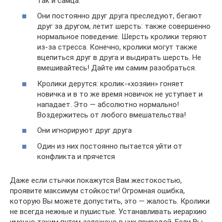
так и самца.
Они постоянно друг друга преследуют, бегают
друг за другом, летит шерсть: также совершенно
нормальное поведение. Шерсть кролики теряют
из-за стресса. Конечно, кролики могут также
вцепиться друг в друга и выдирать шерсть. Не
вмешивайтесь! Дайте им самим разобраться.
Кролики дерутся: кролик-«хозяин» гоняет
новичка и в то же время новичок не уступает и
нападает. Это — абсолютно нормально!
Воздержитесь от любого вмешательства!
Они игнорируют друг друга
Один из них постоянно пытается уйти от
конфликта и прячется
Даже если стычки покажутся Вам жестокостью,
проявите максимум стойкости! Огромная ошибка,
которую Вы можете допустить, это — жалость. Кролики
не всегда нежные и пушистые. Устанавливать иерархию
именно таким путем заложено в них природой. Если Вы