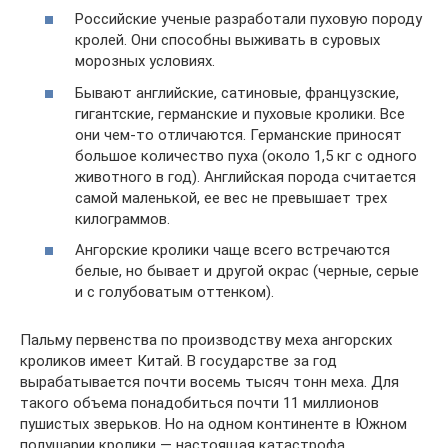
Российские ученые разработали пуховую породу
кролей. Они способны выживать в суровых
морозных условиях.
Бывают английские, сатиновые, французские,
гигантские, германские и пуховые кролики. Все
они чем-то отличаются. Германские приносят
большое количество пуха (около 1,5 кг с одного
животного в год). Английская порода считается
самой маленькой, ее вес не превышает трех
килограммов.
Ангорские кролики чаще всего встречаются
белые, но бывает и другой окрас (черные, серые
и с голубоватым оттенком).
Пальму первенства по производству меха ангорских
кроликов имеет Китай. В государстве за год
вырабатывается почти восемь тысяч тонн меха. Для
такого объема понадобиться почти 11 миллионов
пушистых зверьков. Но на одном континенте в Южном
полушарии кролики — настоящая катастрофа.