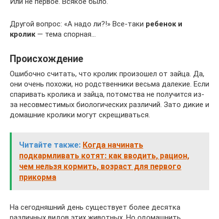
Или не первое. Всякое было.
Другой вопрос: «А надо ли?!» Все-таки
ребенок и
кролик
— тема спорная…
Происхождение
Ошибочно считать, что кролик произошел от зайца. Да,
они очень похожи, но родственники весьма далекие. Если
спаривать кролика и зайца, потомства не получится из-
за несовместимых биологических различий. Зато дикие и
домашние кролики могут скрещиваться.
Читайте также:
Когда начинать
подкармливать котят: как вводить, рацион,
чем нельзя кормить, возраст для первого
прикорма
На сегодняшний день существует более десятка
различных видов этих животных. Но одомашнить