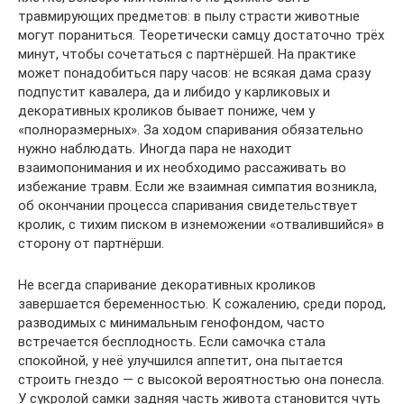
травмирующих предметов: в пылу страсти животные
могут пораниться. Теоретически самцу достаточно трёх
минут, чтобы сочетаться с партнёршей. На практике
может понадобиться пару часов: не всякая дама сразу
подпустит кавалера, да и либидо у карликовых и
декоративных кроликов бывает пониже, чем у
«полноразмерных». За ходом спаривания обязательно
нужно наблюдать. Иногда пара не находит
взаимопонимания и их необходимо рассаживать во
избежание травм. Если же взаимная симпатия возникла,
об окончании процесса спаривания свидетельствует
кролик, с тихим писком в изнеможении «отвалившийся» в
сторону от партнёрши.
Не всегда спаривание декоративных кроликов
завершается беременностью. К сожалению, среди пород,
разводимых с минимальным генофондом, часто
встречается бесплодность. Если самочка стала
спокойной, у неё улучшился аппетит, она пытается
строить гнездо — с высокой вероятностью она понесла.
У сукролой самки задняя часть живота становится чуть