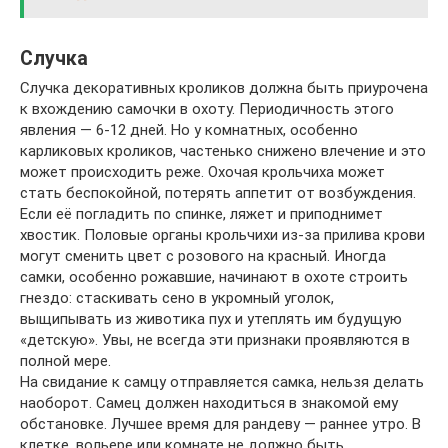
Случка
Случка декоративных кроликов должна быть приурочена
к вхождению самочки в охоту. Периодичность этого
явления — 6-12 дней. Но у комнатных, особенно
карликовых кроликов, частенько снижено влечение и это
может происходить реже. Охочая крольчиха может
стать беспокойной, потерять аппетит от возбуждения.
Если её погладить по спинке, ляжет и приподнимет
хвостик. Половые органы крольчихи из-за прилива крови
могут сменить цвет с розового на красный. Иногда
самки, особенно рожавшие, начинают в охоте строить
гнездо: стаскивать сено в укромный уголок,
выщипывать из животика пух и утеплять им будущую
«детскую». Увы, не всегда эти признаки проявляются в
полной мере.
На свидание к самцу отправляется самка, нельзя делать
наоборот. Самец должен находиться в знакомой ему
обстановке. Лучшее время для рандеву — раннее утро. В
клетке, вольере или комнате не должно быть