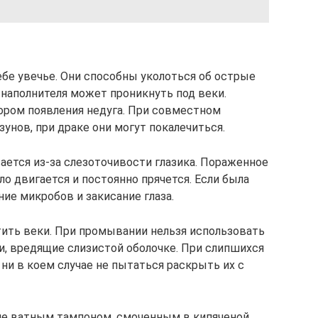
ебе увечье. Они способны уколоться об острые
 наполнителя может проникнуть под веки.
ором появления недуга. При совместном
унов, при драке они могут покалечиться.
ется из-за слезоточивости глазика. Пораженное
ло двигается и постоянно прячется. Если была
ие микробов и закисание глаза.
ить веки. При промывании нельзя использовать
и, вредящие слизистой оболочке. При слипшихся
 ни в коем случае не пытаться раскрыть их с
ие ватным тампоном, смоченным в кипяченой