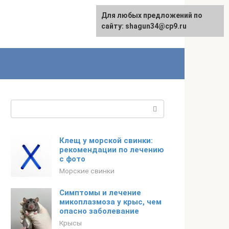
Для любых предложений по
сайту: shagun34@cp9.ru
Поиск:
Клещ у морской свинки:
рекомендации по лечению
с фото
Морские свинки
Симптомы и лечение
микоплазмоза у крыс, чем
опасно заболевание
Крысы