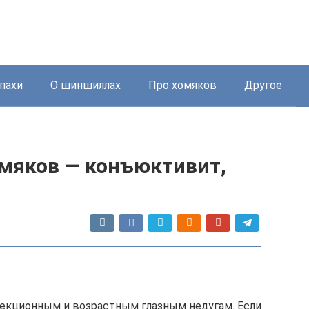
пахи
О шиншиллах
Про хомяков
Другое
омяков — конъюктивит,
екционным и возрастным глазным недугам. Если