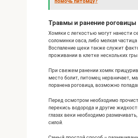
помочь питомцу?
Травмы и ранение роговицы
Хомяки с легкостью могут нанести с
соломинки овса, либо мелкая частица
Воспаление щеки также служит факт
проживании в клетке нескольких грыз
При свежем ранении хомяк прищурива
место болит, питомец нервничает, ма
поранена роговица, возможно попадан
Перед осмотром необходимо прочист
перекись водорода и другие жидкост
глазах веки необходимо размачивать,
силой.
Самый простой способ – размачиван