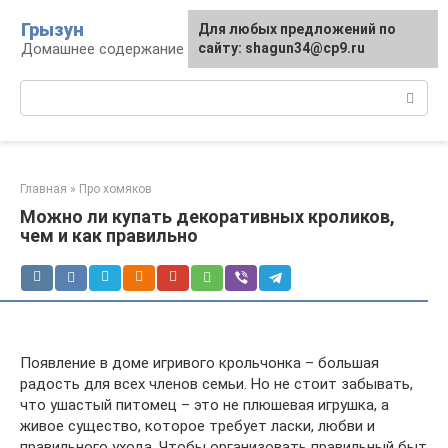
Перейти
Грызун
Для любых предложений по
к
Домашнее содержание грызунов
сайту: shagun34@cp9.ru
контенту
Поиск:
Главная
»
Про хомяков
Можно ли купать декоративных кроликов,
чем и как правильно
Появление в доме игривого крольчонка – большая
радость для всех членов семьи. Но не стоит забывать,
что ушастый питомец – это не плюшевая игрушка, а
живое существо, которое требует ласки, любви и
правильного ухода. Чтобы организовать правильный быт