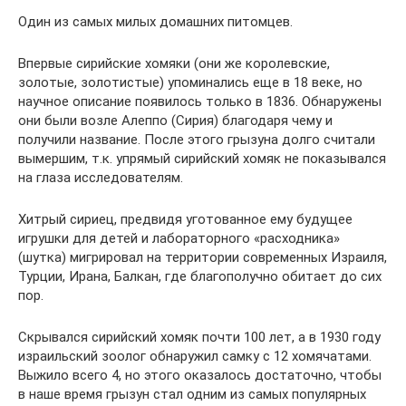
Один из самых милых домашних питомцев.
Впервые сирийские хомяки (они же королевские,
золотые, золотистые) упоминались еще в 18 веке, но
научное описание появилось только в 1836. Обнаружены
они были возле Алеппо (Сирия) благодаря чему и
получили название. После этого грызуна долго считали
вымершим, т.к. упрямый сирийский хомяк не показывался
на глаза исследователям.
Хитрый сириец, предвидя уготованное ему будущее
игрушки для детей и лабораторного «расходника»
(шутка) мигрировал на территории современных Израиля,
Турции, Ирана, Балкан, где благополучно обитает до сих
пор.
Скрывался сирийский хомяк почти 100 лет, а в 1930 году
израильский зоолог обнаружил самку с 12 хомячатами.
Выжило всего 4, но этого оказалось достаточно, чтобы
в наше время грызун стал одним из самых популярных