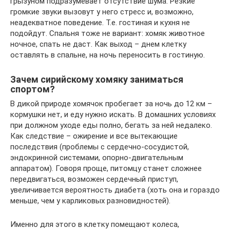
грызуном подразумевает отсутствие шума. Резкие
громкие звуки вызовут у него стресс и, возможно,
неадекватное поведение. Т.е. гостиная и кухня не
подойдут. Спальня тоже не вариант: хомяк животное
ночное, спать не даст. Как выход – днем клетку
оставлять в спальне, на ночь переносить в гостиную.
Зачем сирийскому хомяку заниматься
спортом?
В дикой природе хомячок пробегает за ночь до 12 км –
кормушки нет, и еду нужно искать. В домашних условиях
при должном уходе еды полно, бегать за ней недалеко.
Как следствие – ожирение и все вытекающие
последствия (проблемы с сердечно-сосудистой,
эндокринной системами, опорно-двигательным
аппаратом). Говоря проще, питомцу станет сложнее
передвигаться, возможен сердечный приступ,
увеличивается вероятность диабета (хоть она и гораздо
меньше, чем у карликовых разновидностей).
Именно для этого в клетку помещают колеса,