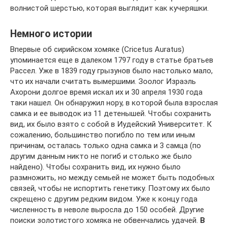
волнистой шерстью, которая выглядит как кучеряшки.
Немного истории
Впервые об сирийском хомяке (Cricetus Auratus)
упоминается еще в далеком 1797 году в статье братьев
Рассел. Уже в 1839 году грызунов было настолько мало,
что их начали считать вымершими. Зоолог Израэль
Ахорони долгое время искал их и 30 апреля 1930 года
таки нашел. Он обнаружил нору, в которой была взрослая
самка и ее выводок из 11 детенышей. Чтобы сохранить
вид, их было взято с собой в Иудейский Университет. К
сожалению, большинство погибло по тем или иным
причинам, осталась только одна самка и 3 самца (по
другим данным никто не погиб и столько же было
найдено). Чтобы сохранить вид, их нужно было
размножить, но между семьей не может быть подобных
связей, чтобы не испортить генетику. Поэтому их было
скрещено с другим редким видом. Уже к концу года
численность в неволе выросла до 150 особей. Другие
поиски золотистого хомяка не обвенчались удачей.
В