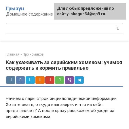
Перейти
Грызун
Для любых предложений по
к
Домашнее содержание грызунов
сайту: shagun34@cp9.ru
контенту
Поиск:
Главная
»
Про хомяков
Как ухаживать за сирийским хомяком: учимся
содержать и кормить правильно
Начнем с пары строк энциклопедической информации.
Хотите знать, откуда ваш зверек и что из себя
представляет? А после сразу расскажем об уходе за
сирийскими хомяками.