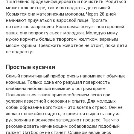
тщательно продезинфицировать и почистить. Родиться
может как четыре, так и пятнадцать детенышей.
Кормятся они материнским молоком. Через 28 дней
начинают приучаться к взрослой пище. Трогать
потомство запрещено. Если самка почует посторонний
запах, она попросту съест молодняк. Молодую маму
нужно кормить больше творогом, желтком, вареным
мясом курицы. Тревожить животное не стоит, пока дети
не подрастут.
Простые кусачки
Самый примитивный прибор очень напоминает обычные
ножницы. Только одна его режущая поверхность
снабжена небольшой выемкой с острым краем.
Пользоваться таким приспособлением легко при
условии известной сноровки и опыте. Для молодых
собак обрезание коготков – это всегда стресс. Они не
желают спокойно сидеть, стремятся вырвать лапу из
рук хозяина и всячески затрудняют процесс. Так что
рекомендовать начинающим собаководам подобный
гаджет Литбро.ру не станет. Слишком велик риск