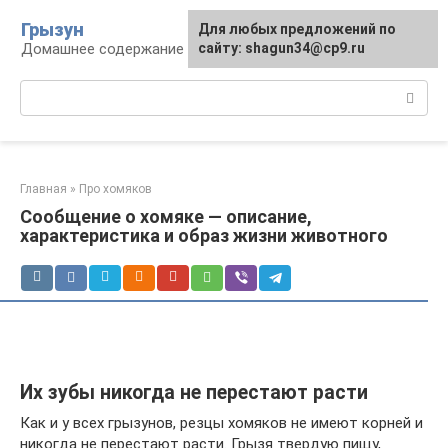
Перейти
Грызун
Для любых предложений по
к
Домашнее содержание грызунов
сайту: shagun34@cp9.ru
контенту
Поиск:
Главная
»
Про хомяков
Сообщение о хомяке — описание,
характеристика и образ жизни животного
Их зубы никогда не перестают расти
Как и у всех грызунов, резцы хомяков не имеют корней и
никогда не перестают расти. Грызя твердую пищу,