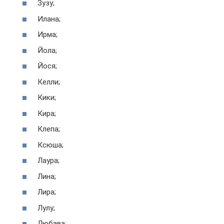
Зузу;
Илана;
Ирма;
Йола;
Йося;
Келли;
Кики;
Кира;
Клепа;
Ксюша;
Лаура;
Лина;
Лира;
Лулу;
Любава;