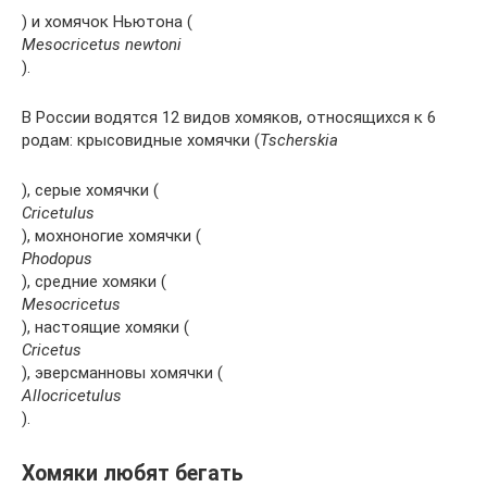
) и хомячок Ньютона (
Mesocricetus newtoni
).
В России водятся 12 видов хомяков, относящихся к 6
родам: крысовидные хомячки (
Tscherskia
), серые хомячки (
Cricetulus
), мохноногие хомячки (
Phodopus
), средние хомяки (
Mesocricetus
), настоящие хомяки (
Cricetus
), эверсманновы хомячки (
Allocricetulus
).
Хомяки любят бегать