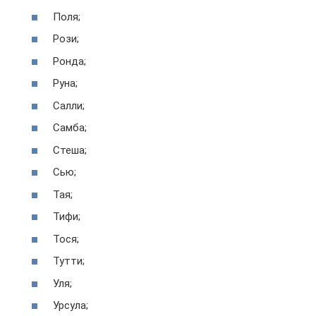
Поля;
Рози;
Ронда;
Руна;
Салли;
Самба;
Стеша;
Сью;
Тая;
Тифи;
Тося;
Тутти;
Уля;
Урсула;