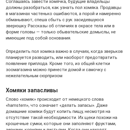
Соглашаясь завести хомячка, будущие владельцы
должны разобраться, как узнать пол хомяка. Продавцы
в магазинах частенько ошибаются, а порой и намеренно
обманывают, спеша сбыть с рук засидевшуюся
зверюшку. Рассказы об отличиях в окрасе тела или в
форме головы — только обывательские домыслы, не
имеющие под собой основания.
Определить пол хомяка важно в случаях, когда зверьков
планируется разводить, или наоборот предотвратить
появление приплода. Кроме того, из общей клетки
зоомагазина можно принести домой и самочку с
нежелательным сюрпризом
Хомяки запасливы
Слово «хомяк» происходит от немецкого слова
«hamstern», что означает «делать запасы». Даже
домашние хомяки будут копить пищу, несмотря на
отсутствие такой необходимости. Их щеки похожи на
крошечные сумки, которые они заполняют фруктами,
зернами, корнями и листьями. Когда они находят