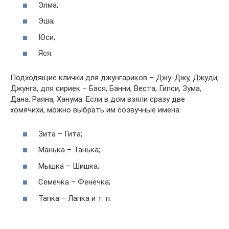
Элма;
Эша;
Юси;
Яся.
Подходящие клички для джунгариков – Джу-Джу, Джуди,
Джунга, для сириек – Бася, Банни, Веста, Гипси, Зума,
Дана, Раяна, Ханума. Если в дом взяли сразу две
хомячихи, можно выбрать им созвучные имена:
Зита – Гита;
Манька – Танька;
Мышка – Шишка;
Семечка – Фенечка;
Тапка – Лапка и т. п.