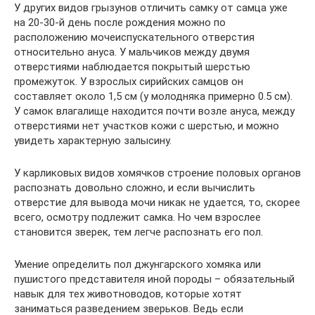
У других видов грызунов отличить самку от самца уже
на 20-30-й день после рождения можно по
расположению мочеиспускательного отверстия
относительно ануса. У мальчиков между двумя
отверстиями наблюдается покрытый шерстью
промежуток. У взрослых сирийских самцов он
составляет около 1,5 см (у молодняка примерно 0.5 см).
У самок влагалище находится почти возле ануса, между
отверстиями нет участков кожи с шерстью, и можно
увидеть характерную залысину.
У карликовых видов хомячков строение половых органов
распознать довольно сложно, и если вычислить
отверстие для вывода мочи никак не удается, то, скорее
всего, осмотру подлежит самка. Но чем взрослее
становится зверек, тем легче распознать его пол.
Умение определить пол джунгарского хомяка или
пушистого представителя иной породы – обязательный
навык для тех животноводов, которые хотят
заниматься разведением зверьков. Ведь если