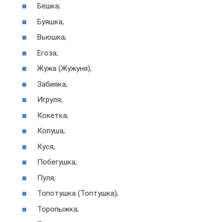
Бешка;
Буяшка;
Вьюшка;
Егоза;
Жужа (Жужуня);
Забияка;
Игруля;
Кокетка;
Копуша;
Куся;
Побегушка;
Пуля;
Топотушка (Топтушка);
Торопыжка;