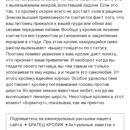
с вылизыванием мокрой, вспотевшей ладони. Если это
так, то кролику скорее всего не достаёт соли в рационе.
Знаком высшей привязанности считается факт того, что
ваш питомец прижался к вашей груди или обнял вас
своими передними лапами. Вообще у кроликов лизание
считается инструментом установления и закрепления
иерархии в стаде. При этом кролик находящийся ниже
рангом вылизывает «вышестоящего» по статусу.
Поэтому помимо уважения к вам, кролик даёт понять,
что признаёт ваши привилегии. И наоборот когда вы
гладите своего питомца, вы тем самым не только
успокаиваете ему нервы, а и тешите его самолюбие. От
этого кролику вдвойне хорошо. Особое удовольствие
доставляет кролику поглаживание головы против
шерсти. Во время линьки животные любят, когда им
вычёсывают линялую шерсть. Некоторые кролики в этот
момент «бормочут», показывая, как им приятно.
Подпишитесь на еже­неде­ль­ные рас­сылки на­шего
сайта: ✦ БРАТЕЦ КРОЛИК ✦Акту­аль­ные заме­тки о