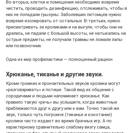
Во-вторых, клетки и помещения необходимо вовремя
чистить, проводить дезинфекцию, отслеживать, чтобы в
них не попадали грызуны. Заболевших питомцев нужно
вовремя изолировать от остальных. В-третьих, нужно
присматривать за кроликами и на выгуле, чтобы они не
дрались, не падали с большой высоты, не натыкались на
острые предметы, не получали травмы не ломали лапы
или позвоночник.
Одна из мер профилактики — полноценный рацион
Хрюканье, тиканье и другие звуки.
Кроме громких и пронзительных звуков кролики могут
«разговаривать» и потише. Такой вид их общения с
сородичами и людьми напоминает хрюканье. Как
правило такую «речь» вы услышите, когда животные
приближаются друг к другу или к вам. Точно такой же
звук, только чуть погромче (тиканье и кокотание)
кролики часто издают во время брачных игр. А по
характерному сравнительно слабому визгу самца,