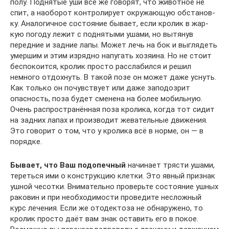
полу. Под­ня­тые уши всё же го­во­рят, что жи­вот­ное не
спит, а на­обо­рот кон­тро­ли­рует ок­ру­жа­ю­щую об­ста­нов­
ку. Ана­ло­гич­ное со­сто­я­ние бы­вает, если кро­лик в жар­
кую по­году лежит с под­ня­ты­ми уша­ми, но вытянув
передние и задние лапы. Может лечь на бок и выглядеть
умершим и этим изрядно напугать хозяина. Но не стоит
беспокоится, кролик просто расслабился и решил
немного отдохнуть. В такой позе он может даже уснуть.
Как только он почувствует или даже заподозрит
опасность, поза будет сменена на более мобильную.
Очень распространённая поза кролика, когда тот сидит
на задних лапах и производит жевательные движения.
Это говорит о том, что у кролика всё в норме, он — в
порядке.
Бывает, что Ваш подопечный
начинает трясти ушами,
тереться ими о конструкцию клетки. Это явный признак
ушной чесотки. Внимательно проверьте состояние ушных
раковин и при необходимости проведите несложный
курс лечения. Если же отодектоза не обнаружено, то
кролик просто даёт вам знак оставить его в покое.