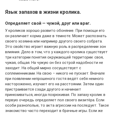
Язык запахов в жизни кролика.
Определяет свой — чужой, друг или враг.
У кроликов хорошо развито обоняние. При помощи его
он различает корма даже в темноте. Может распознать
своего хозяина или например другого своего собрата.
Это свойство играет важную роль в распределении зон
влияния. Дело в том, что у каждого кролика существует
три категории понятия окружающей территории: своя,
чужая, общая. На чужую он без острой надобности не
заходит. На общей мирно сосуществует с
соплеменниками. На свою – никого не пускает. Вначале
при появлении непрошеного гостя ведёт себя немного
настороженно, изучает его на расстоянии. Затем один
пристраивается сзади другого и начинает
принюхиваться, иногда похрюкивая. По запаху кролик в
первую очередь определяет пол своего визитёра. Если
особи разнополые, то акта агрессии на последует. Такое
знакомство часто переходит в брачные игры. Если же