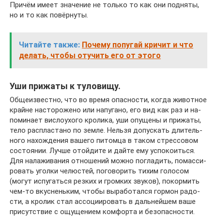
Причём имеет значение не только то как они подняты,
но и то как повёрнуты.
Читайте также:
Почему попугай кричит и что
делать, чтобы отучить его от этого
Уши прижаты к туловищу.
Общеизвестно, что во вре­мя опа­сно­сти, ко­гда жи­вот­ное
край­не на­сто­ро­же­но или на­пу­га­но, его вид как раз и на­
по­ми­на­ет вис­ло­ухо­го кро­ли­ка, уши опу­ще­ны и при­жаты,
тело рас­пла­ста­но по зе­мле. Нель­зя до­пу­с­кать дли­тель­
но­го на­хож­де­ния ва­ше­го пи­том­ца в та­ком стрес­со­вом
со­сто­янии. Луч­ше отой­дите и дай­те ему ус­по­ко­ить­ся.
Для на­ла­жи­ва­ния от­но­ше­ний мож­но по­гла­дить, по­мас­си­
ро­вать уго­лки че­люс­тей, по­го­во­рить ти­хим го­ло­сом
(могут ис­пу­гать­ся рез­ких и гром­ких зву­ков), по­кор­мить
чем-то вкус­нень­ким, что­бы вы­ра­бо­тал­ся гор­мон ра­до­
сти, а кро­лик стал ас­со­ци­иро­вать в даль­ней­шем ва­ше
при­сут­ствие с ощу­ще­ни­ем ком­фор­та и без­опас­но­сти.