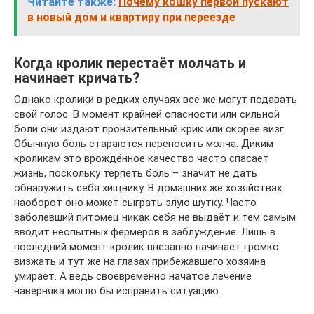
Читайте также:
Почему кошку первой пускают
в новый дом и квартиру при переезде
Когда кролик перестаёт молчать и
начинает кричать?
Однако кролики в редких случаях всё же могут подавать
свой голос. В момент крайней опасности или сильной
боли они издают пронзительный крик или скорее визг.
Обычную боль стараются переносить молча. Диким
кроликам это врождённое качество часто спасает
жизнь, поскольку терпеть боль – значит не дать
обнаружить себя хищнику. В домашних же хозяйствах
наоборот оно может сыграть злую шутку. Часто
заболевший питомец никак себя не выдаёт и тем самым
вводит неопытных фермеров в заблуждение. Лишь в
последний момент кролик внезапно начинает громко
визжать и тут же на глазах прибежавшего хозяина
умирает. А ведь своевременно начатое лечение
наверняка могло бы исправить ситуацию.