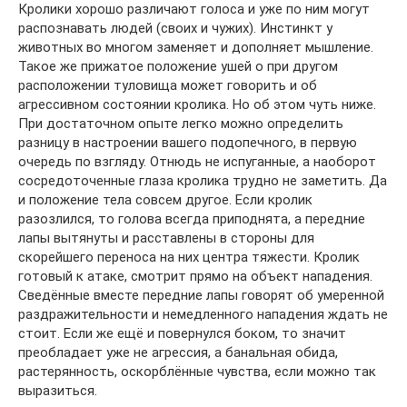
Кролики хорошо различают голоса и уже по ним могут
распознавать людей (своих и чужих). Инстинкт у
животных во многом заменяет и дополняет мышление.
Такое же прижатое положение ушей о при другом
расположении туловища может говорить и об
агрессивном состоянии кролика. Но об этом чуть ниже.
При достаточном опыте легко можно определить
разницу в настроении вашего подопечного, в первую
очередь по взгляду. Отнюдь не испуганные, а наоборот
сосредоточенные глаза кролика трудно не заметить. Да
и положение тела совсем другое. Если кролик
разозлился, то голова всегда приподнята, а передние
лапы вытянуты и расставлены в стороны для
скорейшего переноса на них центра тяжести. Кролик
готовый к атаке, смотрит прямо на объект нападения.
Сведённые вместе передние лапы говорят об умеренной
раздражительности и немедленного нападения ждать не
стоит. Если же ещё и повернулся боком, то значит
преобладает уже не агрессия, а банальная обида,
растерянность, оскорблённые чувства, если можно так
выразиться.