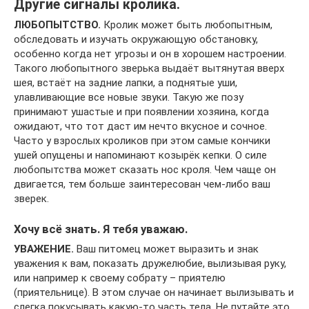
Другие сигналы кролика.
ЛЮБОПЫТСТВО.
Кролик может быть любопытным,
обследовать и изучать окружающую обстановку,
особенно когда нет угрозы и он в хорошем настроении.
Такого любопытного зверька выдаёт вытянутая вверх
шея, встаёт на задние лапки, а поднятые уши,
улавливающие все новые звуки. Такую же позу
принимают ушастые и при появлении хозяина, когда
ожидают, что тот даст им нечто вкусное и сочное.
Часто у взрослых кроликов при этом самые кончики
ушей опущены и напоминают козырёк кепки. О силе
любопытства может сказать нос кроля. Чем чаще он
двигается, тем больше заинтересован чем-либо ваш
зверек.
Хочу всё знать. Я тебя уважаю.
УВАЖЕНИЕ.
Ваш питомец может выразить и знак
уважения к вам, показать дружелюбие, вылизывая руку,
или например к своему собрату – приятелю
(приятельнице). В этом случае он начинает вылизывать и
слегка покусывать какую-то часть тела. Не путайте это