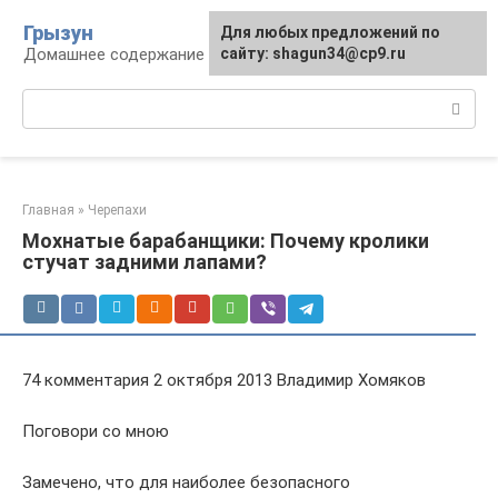
Перейти
Грызун
Для любых предложений по
к
Домашнее содержание грызунов
сайту: shagun34@cp9.ru
контенту
Поиск:
Главная
»
Черепахи
Мохнатые барабанщики: Почему кролики
стучат задними лапами?
74 комментария 2 октября 2013 Владимир Хомяков
Погово­ри со мною
Замечено, что для наиболее безопасного