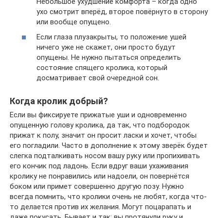
Небольшое ухудшение комфорта – когда одно
ухо смотрит вперёд, второе повёрнуто в сторону
или вообще опущено.
Если глаза плузакрыты, то положение ушей
ничего уже не скажет, они просто будут
опущены. Не нужно пытаться определить
состояние спящего кролика, который
досматривает свой очередной сон.
Когда кролик добрый?
Если вы фиксируете прижатые уши и одновременно
опущенную голову кролика, да так, что подбородок
прижат к полу, значит он просит ласки и хочет, чтобы
его погладили. Часто в дополнение к этому зверёк будет
слегка подталкивать носом вашу руку или пропихивать
его кончик под ладонь. Если вдруг ваши ухаживания
кролику не понравились или надоели, он повернётся
боком или примет совершенно другую позу. Нужно
всегда помнить, что кролики очень не любят, когда что-
то делается против их желания. Могут поцарапать и
даже покусать. Бывает и так: вы протянули руку и