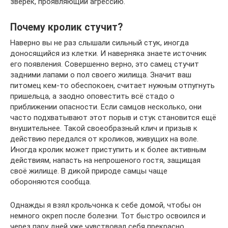
зверек, проявляющий агрессию.
Почему кролик стучит?
Наверно вы не раз слышали сильный стук, иногда
доносящийся из клетки. И наверняка знаете источник
его появления. Совершенно верно, это самец стучит
задними лапами о пол своего жилища. Значит ваш
питомец кем-то обеспокоен, считает нужным отпугнуть
пришельца, а заодно оповестить всё стадо о
приближении опасности. Если самцов несколько, они
часто подхватывают этот порыв и стук становится ещё
внушительнее. Такой своеобразный клич и призыв к
действию передался от кроликов, живущих на воле.
Иногда кролик может приступить и к более активным
действиям, напасть на непрошеного гостя, защищая
своё жилище. В дикой природе самцы чаще
обороняются сообща.
Однажды я взял крольчонка к себе домой, чтобы он
немного окреп после болезни. Тот быстро освоился и
через пару дней уже чувствовал себя прекрасно.