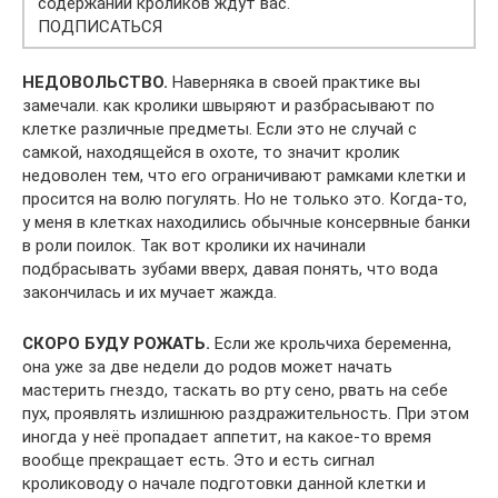
соде­ржа­нии кро­ли­ков ждут вас.
ПОДПИСАТЬСЯ
НЕДОВОЛЬСТВО.
Наверняка в своей практике вы
замечали. как кролики швыряют и разбрасывают по
клетке различные предметы. Если это не случай с
самкой, находящейся в охоте, то значит кролик
недоволен тем, что его ограничивают рамками клетки и
просится на волю погулять. Но не только это. Когда-то,
у меня в клетках находились обычные консервные банки
в роли поилок. Так вот кролики их начинали
подбрасывать зубами вверх, давая понять, что вода
закончилась и их мучает жажда.
СКОРО БУДУ РОЖАТЬ.
Если же крольчиха беременна,
она уже за две недели до родов может начать
мастерить гнездо, таскать во рту сено, рвать на себе
пух, проявлять излишнюю раздражительность. При этом
иногда у неё пропадает аппетит, на какое-то время
вообще прекращает есть. Это и есть сигнал
кролиководу о начале подготовки данной клетки и