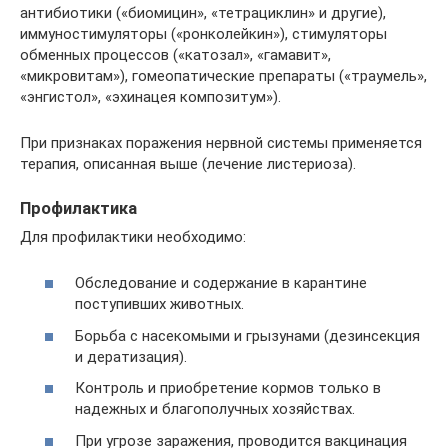
антибиотики («биомицин», «тетрациклин» и другие),
иммуностимуляторы («ронколейкин»), стимуляторы
обменных процессов («катозал», «гамавит»,
«микровитам»), гомеопатические препараты («траумель»,
«энгистол», «эхинацея композитум»).
При признаках поражения нервной системы применяется
терапия, описанная выше (лечение листериоза).
Профилактика
Для профилактики необходимо:
Обследование и содержание в карантине
поступивших животных.
Борьба с насекомыми и грызунами (дезинсекция
и дератизация).
Контроль и приобретение кормов только в
надежных и благополучных хозяйствах.
При угрозе заражения, проводится вакцинация