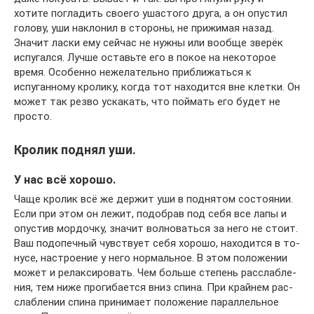
хотите погладить своего ушастого друга, а он опустил
голову, уши наклонил в стороны, не прижимая назад.
Значит ласки ему сейчас не нужны или вообще зверёк
испугался. Лучше оставьте его в покое на некоторое
время. Особенно нежелательно приближаться к
испуганному кролику, когда тот находится вне клетки. Он
может так резво ускакать, что поймать его будет не
просто.
Кролик поднял уши.
У нас всё хорошо.
Чаще кролик всё же дер­жит уши в под­ня­том со­сто­янии.
Если при этом он ле­жит, по­до­брав под себя все лапы и
опу­стив мор­доч­ку, зна­чит вол­но­вать­ся за него не сто­ит.
Ваш под­опеч­ный чув­ству­ет себя хо­ро­шо, на­хо­дит­ся в то­
нусе, на­стро­ение у него нор­маль­ное. В этом по­ло­же­нии
может и ре­лак­си­ро­вать. Чем боль­ше сте­пень рас­сла­бле­
ния, тем ни­же про­ги­ба­ет­ся вниз спи­на. При край­нем рас­
сла­бле­нии спи­на при­ни­мает по­ло­же­ние па­рал­лель­ное