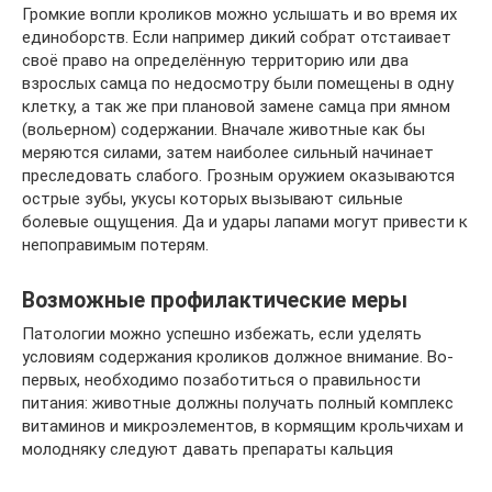
Громкие вопли кроликов можно услышать и во время их
единоборств. Если например дикий собрат отстаивает
своё право на определённую территорию или два
взрослых самца по недосмотру были помещены в одну
клетку, а так же при плановой замене самца при ямном
(вольерном) содержании. Вначале животные как бы
меряются силами, затем наиболее сильный начинает
преследовать слабого. Грозным оружием оказываются
острые зубы, укусы которых вызывают сильные
болевые ощущения. Да и удары лапами могут привести к
непоправимым потерям.
Возможные профилактические меры
Патологии можно успешно избежать, если уделять
условиям содержания кроликов должное внимание. Во-
первых, необходимо позаботиться о правильности
питания: животные должны получать полный комплекс
витаминов и микроэлементов, в кормящим крольчихам и
молодняку следуют давать препараты кальция