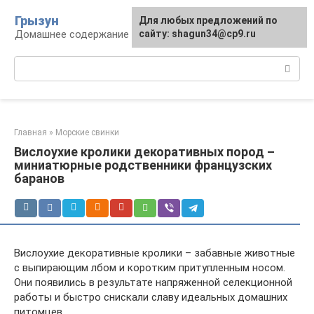
Перейти
Грызун
Для любых предложений по
к
Домашнее содержание грызунов
сайту: shagun34@cp9.ru
контенту
Поиск:
Главная
»
Морские свинки
Вислоухие кролики декоративных пород –
миниатюрные родственники французских
баранов
Вислоухие декоративные кролики – забавные животные
с выпирающим лбом и коротким притупленным носом.
Они появились в результате напряженной селекционной
работы и быстро снискали славу идеальных домашних
питомцев.