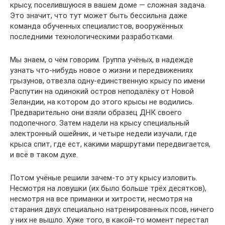
крысу, поселившуюся в вашем доме — сложная задача.
Это значит, что тут может быть бессильна даже
команда обученных специалистов, вооружённых
последними технологическими разработками.
Мы знаем, о чём говорим. Группа учёных, в надежде
узнать что-нибудь новое о жизни и передвижениях
грызунов, отвезла одну-единственную крысу по имени
Распутин на одинокий остров неподалёку от Новой
Зеландии, на котором до этого крысы не водились.
Предварительно они взяли образец ДНК своего
подопечного. Затем надели на крысу специальный
электронный ошейник, и четыре недели изучали, где
крыса спит, где ест, какими маршрутами передвигается,
и всё в таком духе.
Потом учёные решили зачем-то эту крысу изловить.
Несмотря на ловушки (их было больше трёх десятков),
несмотря на все приманки и хитрости, несмотря на
старания двух специально натренированных псов, ничего
у них не вышло. Хуже того, в какой-то момент перестал