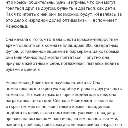
что крысы общительны, умны и игривы, что они могут
гоняться друг за другом, буянить и драться, как дети.
Так что играть с ней они, возможно, будут. «Я взялась за
это дело с изрядной долей оптимизма», — вспоминает
Райнхольд.
Она начала с того, что дала шести крысам-подросткам
время освоиться в комнате площадью 300 квадратных
футов, уставленной ящиками и барьерами, за которыми
они (или Райнхольд) могли прятаться. Попутно она
приучала животных к себе, поглаживая, пытаясь ловить
руками и щекоча.
Через месяц Райнхольд научила их искать. Она
поместила их в открытую коробку и ушла в другую часть
комнаты. Тех животных, которые подбегали к ней, она
награждала щекоткой. Сначала Райнхольд стояла на
открытом месте, но, как только крысы повадились
подбегать к ней, стала постепенно усложнять задачу,
прячась на их глазах — частично, затем полностью — и,
наконец, прячась, пока грызуны не вылезли из закрытого