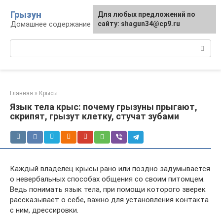
Перейти
Грызун
Для любых предложений по
к
Домашнее содержание грызунов
сайту: shagun34@cp9.ru
контенту
Поиск:
Главная
»
Крысы
Язык тела крыс: почему грызуны прыгают,
скрипят, грызут клетку, стучат зубами
Каждый владелец крысы рано или поздно задумывается
о невербальных способах общения со своим питомцем.
Ведь понимать язык тела, при помощи которого зверек
рассказывает о себе, важно для установления контакта
с ним, дрессировки.