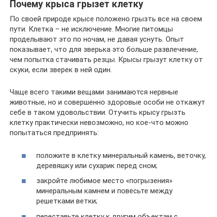
Почему крыса грызет клетку
По своей природе крысе положено грызть все на своем
пути. Клетка – не исключение. Многие питомцы
проделывают это по ночам, не давая уснуть. Опыт
показывает, что для зверька это больше развлечение,
чем попытка стачивать резцы. Крысы грызут клетку от
скуки, если зверек в ней один.
Чаще всего такими вещами занимаются нервные
животные, но и совершенно здоровые особи не откажут
себе в таком удовольствии. Отучить крысу грызть
клетку практически невозможно, но кое-что можно
попытаться предпринять:
положите в клетку минеральный камень, веточку,
деревяшку или сухарик перед сном;
закройте любимое место «погрызения»
минеральным камнем и повесьте между
решетками ветки;
переставьте клетку к другим объектам с