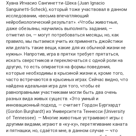
Хуана Игнасио Сангинетти-Шека (Juan Ignacio
Sanguinetti-Scheck), который тоже участвовал в данном
исследовании, «весьма впечатляющий
нейробиологический результат». «Чтобы животные,
даже обезьяны, научились выполнять задания, —
отметил он, — могут потребоваться месяцы, но, как
правило, мы пытаемся учить их применять джойстики
или делать такие вещи, какие для их обычной жизни не
нужны». Напротив, игра в прятки требует прятаться,
искать сверстников и переключаться с одной роли на
другую, то есть опирается на формы поведения,
которые необходимы в крысиной жизни и, кроме того,
часто встречаются в крысиных играх. Сейчас видно, что
найдена идеальная игра для того, чтобы её
равноправными участниками могли быть два очень
разных вида живых существ. «Это умный и
инновационный подход, — считает Гордон Бургхардт
(Gordon Burghardt) из Университета Теннесси (University
of Tennessee). — Многие животные устраивают игры с
другими видами, играют в «ку-ку», перетягивание каната
и пятнашки, но, сдаётся мне, в данном случае — что