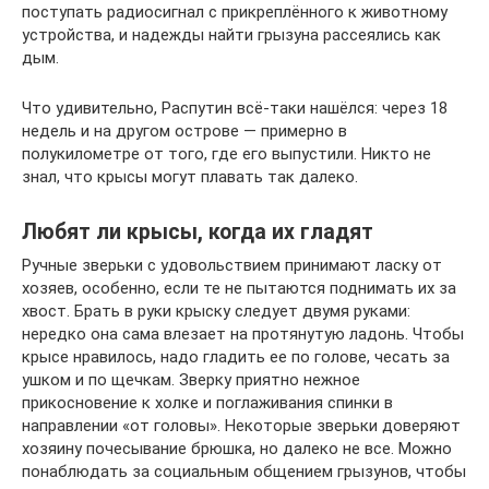
поступать радиосигнал с прикреплённого к животному
устройства, и надежды найти грызуна рассеялись как
дым.
Что удивительно, Распутин всё-таки нашёлся: через 18
недель и на другом острове — примерно в
полукилометре от того, где его выпустили. Никто не
знал, что крысы могут плавать так далеко.
Любят ли крысы, когда их гладят
Ручные зверьки с удовольствием принимают ласку от
хозяев, особенно, если те не пытаются поднимать их за
хвост. Брать в руки крыску следует двумя руками:
нередко она сама влезает на протянутую ладонь. Чтобы
крысе нравилось, надо гладить ее по голове, чесать за
ушком и по щечкам. Зверку приятно нежное
прикосновение к холке и поглаживания спинки в
направлении «от головы». Некоторые зверьки доверяют
хозяину почесывание брюшка, но далеко не все. Можно
понаблюдать за социальным общением грызунов, чтобы