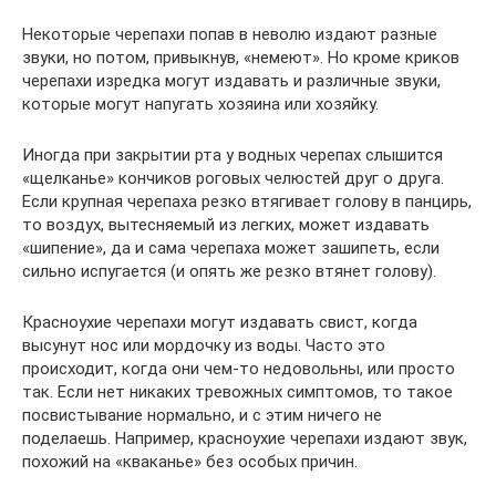
Некоторые черепахи попав в неволю издают разные
звуки, но потом, привыкнув, «немеют». Но кроме криков
черепахи изредка могут издавать и различные звуки,
которые могут напугать хозяина или хозяйку.
Иногда при закрытии рта у водных черепах слышится
«щелканье» кончиков роговых челюстей друг о друга.
Если крупная черепаха резко втягивает голову в панцирь,
то воздух, вытесняемый из легких, может издавать
«шипение», да и сама черепаха может зашипеть, если
сильно испугается (и опять же резко втянет голову).
Красноухие черепахи могут издавать свист, когда
высунут нос или мордочку из воды. Часто это
происходит, когда они чем-то недовольны, или просто
так. Если нет никаких тревожных симптомов, то такое
посвистывание нормально, и с этим ничего не
поделаешь. Например, красноухие черепахи издают звук,
похожий на «кваканье» без особых причин.