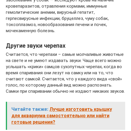
заболевание у собак — исследуют кровь на наличие
кровепаразитов, отравления кормами, иммунные
гемолитические анемии, вирусный гепатит,
герпесвирусные инфекции, бруцеллез, чуму собак,
токсоплазмоз, новообразования печени и почек,
мочекаменную болезнь.
Другие звуки черепах
Считается, что черепахи – самые молчаливые животные
на свете и не умеют издавать звуки. Чаще всего можно
услышать «крики» самцов сухопутных черепах, когда во
время спаривания они лезут на самку или на то, что
считают самкой. Считается, что у каждого вида «свой»
голос, по которому данный вид можно распознать.
Самки при спаривании обычно не издают никаких звуков.
Читайте также:
Лучше изготовить крышку
для аквариума самостоятельно или найти
готовые решения?