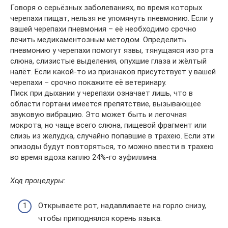
Говоря о серьёзных заболеваниях, во время которых
черепахи пищат, нельзя не упомянуть пневмонию. Если у
вашей черепахи пневмония – её необходимо срочно
лечить медикаментозным методом. Определить
пневмонию у черепахи помогут язвы, тянущаяся изо рта
слюна, слизистые выделения, опухшие глаза и жёлтый
налёт. Если какой-то из признаков присутствует у вашей
черепахи – срочно покажите её ветеринару.
Писк при дыхании у черепахи означает лишь, что в
области гортани имеется препятствие, вызывающее
звуковую вибрацию. Это может быть и легочная
мокрота, но чаще всего слюна, пищевой фрагмент или
слизь из желудка, случайно попавшие в трахею. Если эти
эпизоды будут повторяться, то можно ввести в трахею
во время вдоха каплю 24%-го эуфиллина.
Ход процедуры:
Открываете рот, надавливаете на горло снизу,
чтобы приподнялся корень языка.