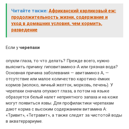
Читайте также:
Африканский карликовый еж:
продолжительность жизни, содержание и
уход в домашних условия, чем кормить,
разведение
Если у
черепахи
опухли глаза, то что делать? Прежде всего, нужно
выяснить причину: гиповитаминоз-А или грязная вода?
Основная причина заболевания — авитаминоз А, —
отсутствие или малое количество каpотино-ёмких
кормов (молоко, яичный желток, морковь, печень). У
черепахи сначала опухают глаза, а потом на языке
образуется белый налет неприятного запаха и на коже
могут появиться язвы. Для профилактики черепахам
дают корма с высоким содержанием витамина А:
«Тpивит», «Тетpавит», а также следят за чистотой воды
в акватеррариуме.