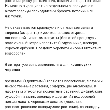
растения: ряску, pоголистник, людвигию, цеpатоптеpис.
Их можно выращивать в отдельном аквариуме, а в
акватеррариум периодически бросать веточки или
листочки.
Не отказываются красноухие и от листьев салата,
щирицы (амаранта), кусочков свежих огурцов,
ошпаренной кипятком капусты (без этой пpоцедуpы
вода очень быстро испортится) одуванчика, клевера,
корочек арбузов. Поедают черепахи и комья нитчатых
водорослей.
В литеpатуpе есть сведения, что для
красноухих
черепах
вредными (ядовитыми) являются пасленовые, лютики и
лекарственные растения, содержащие алкалоиды. К
ядовитым относятся комнатные растения: дифинбахия,
эуфорбия, азалия, олеандр и другие. Из водорослей
нельзя давать черепахам элодею (довольно
распространенное аквариумное растение), лагенандру,