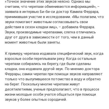
«Точное значение этих звуков неясно. Однако мы
считаем, что черепахи обмениваются информацией», –
заявила в интервью Би-би-си доктор Камила Феррара,
принимавшая участие в исследовании. «Мы полагаем, что
звуки помогают животным согласовывать свои
действия в сезон кладки яиц», – добавила Феррара.
Звуки, производимые черепахами, слегка отличались
друг от друга в зависимости от того, чем в данный
момент животные были заняты.
К примеру, черепаха издавала специфический звук, когда
взрослые особи переплывали реку. Когда остальные
черепахи собирались на берегу, где были сделаны
кладки, она издавала другой звук. По мнению доктора
Феррары, самки черепах при помощи звуков направляют
только что вылупившееся потомство в воду и обратно
на берег. Поскольку многие черепахи живут
десятилетиями, ученые предполагают, что в процессе
жизни молодые особи учатся общаться при помощи
звуков у более опытных сородичей.