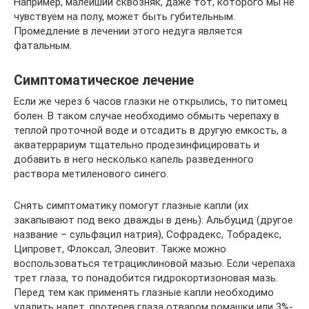
Например, малейший сквозняк, даже тот, которого мы не
чувствуем на полу, может быть губительным.
Промедление в лечении этого недуга является
фатальным.
Симптоматическое лечение
Если же через 6 часов глазки не открылись, то питомец
болен. В таком случае необходимо обмыть черепаху в
теплой проточной воде и отсадить в другую емкость, а
акватеррариум тщательно продезинфицировать и
добавить в него несколько капель разведенного
раствора метиленового синего.
Снять симптоматику помогут глазные капли (их
закапывают под веко дважды в день): Альбуцид (другое
название – сульфацил натрия), Софрадекс, Тобрадекс,
Ципровет, Флоксал, Элеовит. Также можно
воспользоваться тетрациклиновой мазью. Если черепаха
трет глаза, то понадобится гидрокортизоновая мазь.
Перед тем как применять глазные капли необходимо
удалить налет, протерев глаза отваром ромашки или 3%-