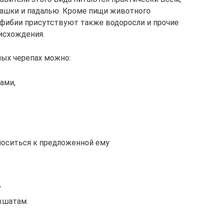
епашки и падалью. Кроме пищи животного
мфибии присутствуют также водоросли и прочие
исхождения.
ных черепах можно:
ами,
носиться к предложенной ему
,
ышатам.