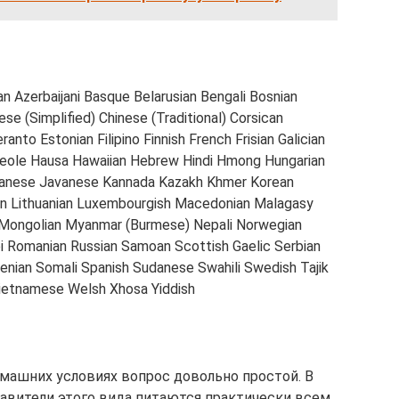
an Azerbaijani Basque Belarusian Bengali Bosnian
e (Simplified) Chinese (Traditional) Corsican
nto Estonian Filipino Finnish French Frisian Galician
Creole Hausa Hawaiian Hebrew Hindi Hmong Hungarian
 Japanese Javanese Kannada Kazakh Khmer Korean
vian Lithuanian Luxembourgish Macedonian Malagasy
 Mongolian Myanmar (Burmese) Nepali Norwegian
i Romanian Russian Samoan Scottish Gaelic Serbian
enian Somali Spanish Sudanese Swahili Swedish Tajik
 Vietnamese Welsh Xhosa Yiddish
машних условиях вопрос довольно простой. В
авители этого вида питаются практически всем,