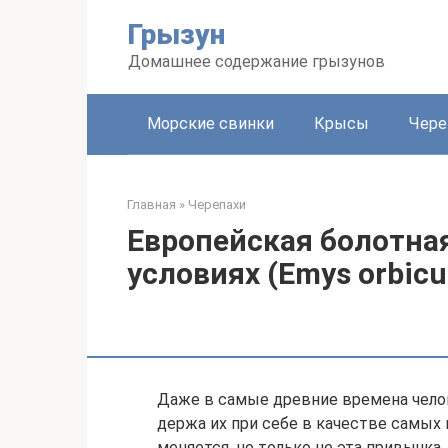
Перейти
Грызун
к
контенту
Домашнее содержание грызунов
Морские свинки
Крысы
Чере
Главная
»
Черепахи
Европейская болотна
условиях (Emys orbicul
Даже в самые древние времена чело
держа их при себе в качестве самых 
меняется, но только не эта привычка