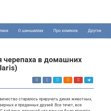
пахи
О шиншиллах
Про хомяков
Другое
я черепаха в домашних
aris)
вечество старалось приручать диких животных,
верных и преданных друзей. Все течет, все
. С той лишь разницей, что раньше было принято