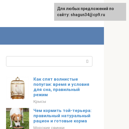
Для любых предложений по
сайту: shagun34@cp9.ru
Поиск:
Как спят волнистые
попугаи: время и условия
для сна, правильный
режим
Крысы
Чем кормить той-терьера:
правильный натуральный
рацион и готовые корма
Морские свинки