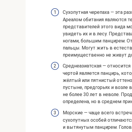
Сухопутная черепаха — эта ра
Ареалом обитания являются т
представителей этого вида м
увидеть их и в лесу. Предст
ногами, большим панцирем. О
пальцы. Могут жить в естеств
преимущественно не живут до
Среднеазиатская — относится 
чертой является панцирь, кот
жёлтый или пятнистый оттено
пустыне, предгорьях и возле 
не более 30 лет в неволе. Пр
определена, но в среднем прин
Морские — чаще всего встреча
сухопутных особей отличаются
и вытянутым панцирем. Голову