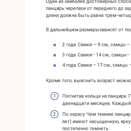
Один из наиболее достоверных спосо
панцирь черепахи от переднего до зад
длина должна быть равна трём-четы
В дальнейшем размерызависят от по
2 года. Самки — 9 см., самцы – 
3 года. Самки– 14 см., самцы– 
4 года. Самки – 17 см., самцы –
Кроме того, выяснить возраст можно
Посчитав кольца на панцире. 
двенадцати месяцев. Каждый г
По окрасу. Чем темнее панцир
лет) имеют насыщенную, ярку
постепенно темнеть.