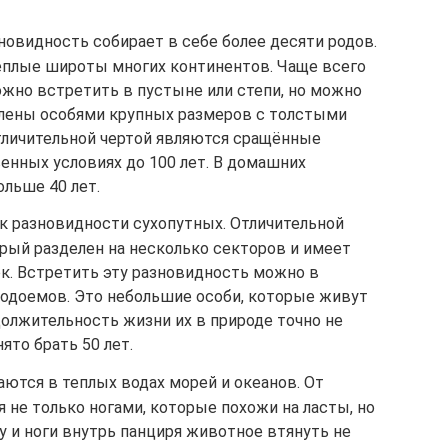
зновидность собирает в себе более десяти родов.
еплые широты многих континентов. Чаще всего
ожно встретить в пустыне или степи, но можно
авлены особями крупных размеров с толстыми
тличительной чертой являются сращённые
енных условиях до 100 лет. В домашних
льше 40 лет.
к разновидности сухопутных. Отличительной
орый разделен на несколько секторов и имеет
к. Встретить эту разновидность можно в
водоемов. Это небольшие особи, которые живут
одолжительность жизни их в природе точно не
ято брать 50 лет.
ются в теплых водах морей и океанов. От
 не только ногами, которые похожи на ласты, но
 и ноги внутрь панциря животное втянуть не