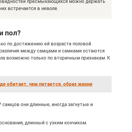
зновидностей пресмыкающихся можно держать
них встречается в неволе.
и пол?
ько по достижению ей возраста половой
йразличия между самцами и самками остаются
ла возможно только по вторичным признакам. К
где обитает, чем питается, образ жизни
У самцов они длинные, иногда загнутые и
основания, длинный с узким кончиком.