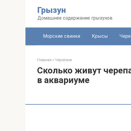
Перейти
Грызун
к
контенту
Домашнее содержание грызунов
Морские свинки
Крысы
Чере
Главная
»
Черепахи
Сколько живут череп
в аквариуме