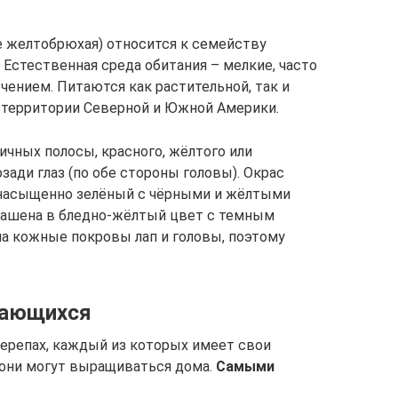
ие желтобрюхая) относится к семейству
Естественная среда обитания – мелкие, часто
чением. Питаются как растительной, так и
 территории Северной и Южной Америки.
чных полосы, красного, жёлтого или
ади глаз (по обе стороны головы). Окрас
– насыщенно зелёный с чёрными и жёлтыми
крашена в бледно-жёлтый цвет с темным
на кожные покровы лап и головы, поэтому
кающихся
черепах, каждый из которых имеет свои
е они могут выращиваться дома.
Самыми