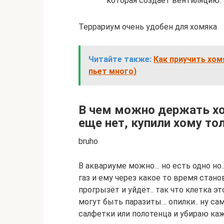
которая создает вентиляцию.
Террариум очень удобен для хомяка
Читайте также:
Как приучить хомя
пьет много)
В чем можно держать хо
еще нет, купили хому то
bruho
В аквариуме можно… но есть одно но.
газ и ему через какое то время ста
прогрызёт и уйдёт.. так что клетка э
могут быть паразиты… опилки.. ну са
салфетки или полотенца и убираю ка