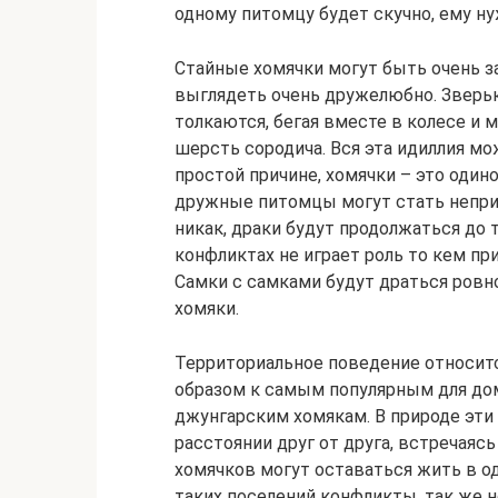
одному питомцу будет скучно, ему ну
Стайные хомячки могут быть очень з
выглядеть очень дружелюбно. Зверь
толкаются, бегая вместе в колесе и 
шерсть сородича. Вся эта идиллия м
простой причине, хомячки – это оди
дружные питомцы могут стать непри
никак, драки будут продолжаться до т
конфликтах не играет роль то кем при
Самки с самками будут драться ровн
хомяки.
Территориальное поведение относитс
образом к самым популярным для до
джунгарским хомякам. В природе эти 
расстоянии друг от друга, встречаяс
хомячков могут оставаться жить в о
таких поселений конфликты, так же 