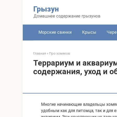
Перейти
Грызун
к
контенту
Домашнее содержание грызунов
Морские свинки
Крысы
Чере
Главная
»
Про хомяков
Террариум и аквариум
содержания, уход и 
Многие начинающие владельцы хомяк
удобным как для питомца, так и для 
аквариум. Эти конструкции не тольк