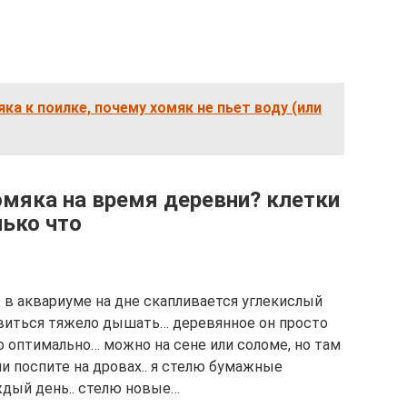
ка к поилке, почему хомяк не пьет воду (или
мяка на время деревни? клетки
лько что
. в аквариуме на дне скапливается углекислый
новиться тяжело дышать… деревянное он просто
то оптимально… можно на сене или соломе, но там
ми поспите на дровах.. я стелю бумажные
ждый день.. стелю новые…