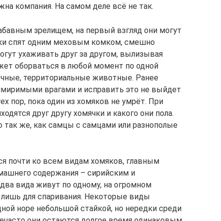
жна компания. На самом деле всё не так.
абавным зрелищем, на первый взгляд они могут
ки спят одним меховым комком, смешно
могут ухаживать друг за другом, вылизывая
ожет оборваться в любой момент по одной
ночные, территориальные животные. Ранее
миримыми врагами и исправить это не выйдет
ех пор, пока один из хомяков не умрёт. При
ходятся друг другу хомячки и какого они пола.
о так же, как самцы с самцами или разнополые
я почти ко всем видам хомяков, главным
машнего содержания – сирийским и
два вида живут по одному, на огромном
ь лишь для спаривания. Некоторые виды
дной норе небольшой стайкой, но нередки среди
нечасто они остаются долгое время одинаковым