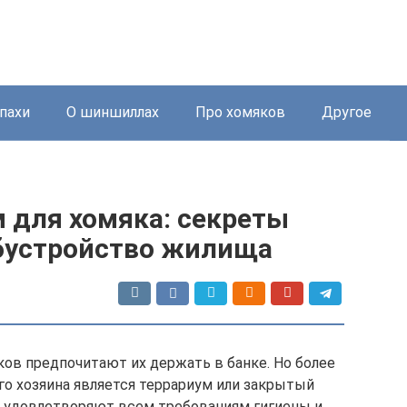
пахи
О шиншиллах
Про хомяков
Другое
 для хомяка: секреты
обустройство жилища
ов предпочитают их держать в банке. Но более
его хозяина является террариум или закрытый
о удовлетворяют всем требованиям гигиены и