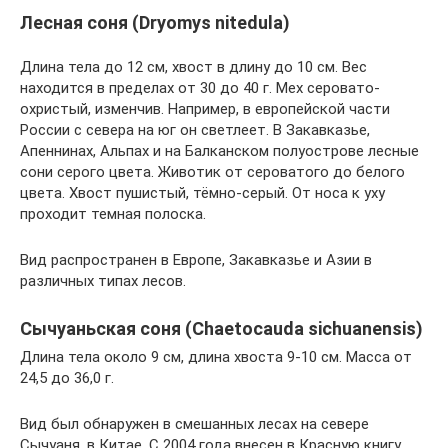
Лесная соня (Dryomys nitedula)
Длина тела до 12 см, хвост в длину до 10 см. Вес
находится в пределах от 30 до 40 г. Мех серовато-
охристый, изменчив. Например, в европейской части
России с севера на юг он светлеет. В Закавказье,
Апеннинах, Альпах и на Балканском полуострове лесные
сони серого цвета. Животик от сероватого до белого
цвета. Хвост пушистый, тёмно-серый. От носа к уху
проходит темная полоска.
Вид распространен в Европе, Закавказье и Азии в
различных типах лесов.
Сычуаньская соня (Chaetocauda sichuanensis)
Длина тела около 9 см, длина хвоста 9-10 см. Масса от
24,5 до 36,0 г.
Вид был обнаружен в смешанных лесах на севере
Сычуаня, в Китае. С 2004 года внесен в Красную книгу