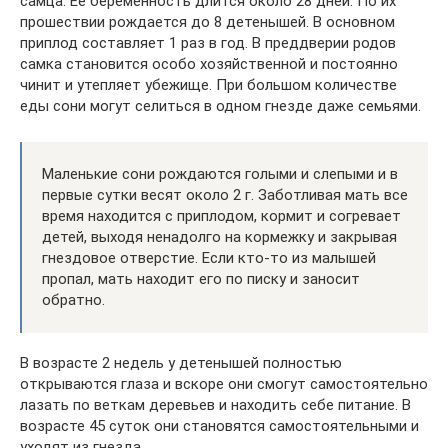
самца. Ее беременность длится около 28 дней. По их
прошествии рождается до 8 детенышей. В основном
приплод составляет 1 раз в год. В преддверии родов
самка становится особо хозяйственной и постоянно
чинит и утепляет убежище. При большом количестве
еды сони могут селиться в одном гнезде даже семьями.
Маленькие сони рождаются голыми и слепыми и в
первые сутки весят около 2 г. Заботливая мать все
время находится с приплодом, кормит и согревает
детей, выходя ненадолго на кормежку и закрывая
гнездовое отверстие. Если кто-то из малышей
пропал, мать находит его по писку и заносит
обратно.
В возрасте 2 недель у детенышей полностью
открываются глаза и вскоре они смогут самостоятельно
лазать по веткам деревьев и находить себе питание. В
возрасте 45 суток они становятся самостоятельными и
уходят из гнезда.