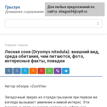
Перейти
Грызун
Для любых предложений по
к
Домашнее содержание грызунов
сайту: shagun34@cp9.ru
контенту
Поиск:
Главная
»
Крысы
Лесная соня (Dryomys nitedula): внешний вид,
среда обитания, чем питаются, фото,
интересные факты, повадки
Автор обзора: «ZooVita»
Загадочный зверёк из отряда грызунов при первом же
взгляде вызывает умиление и живой интерес. Эти