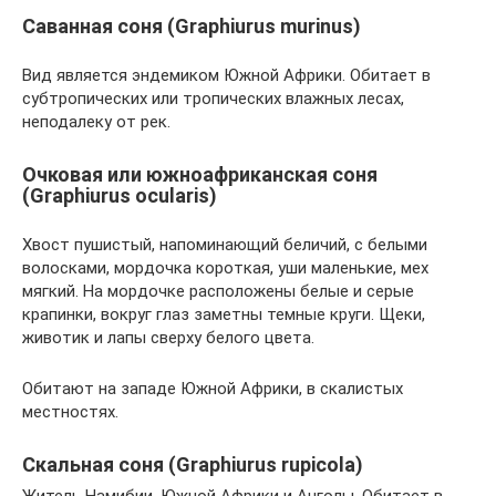
Саванная соня (Graphiurus murinus)
Вид является эндемиком Южной Африки. Обитает в
субтропических или тропических влажных лесах,
неподалеку от рек.
Очковая или южноафриканская соня
(Graphiurus ocularis)
Хвост пушистый, напоминающий беличий, с белыми
волосками, мордочка короткая, уши маленькие, мех
мягкий. На мордочке расположены белые и серые
крапинки, вокруг глаз заметны темные круги. Щеки,
животик и лапы сверху белого цвета.
Обитают на западе Южной Африки, в скалистых
местностях.
Скальная соня (Graphiurus rupicola)
Житель Намибии, Южной Африки и Анголы. Обитает в