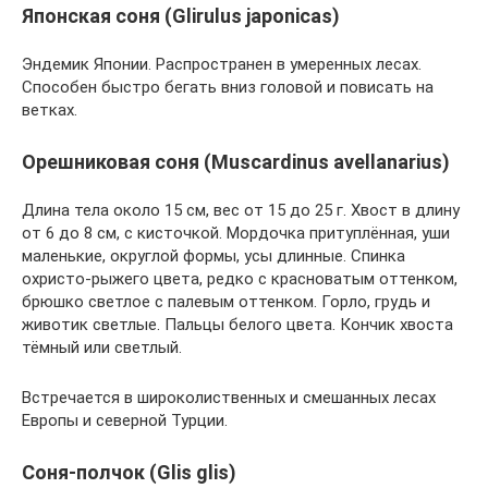
Японская соня (Glirulus japonicas)
Эндемик Японии. Распространен в умеренных лесах.
Способен быстро бегать вниз головой и повисать на
ветках.
Орешниковая соня (Muscardinus avellanarius)
Длина тела около 15 см, вес от 15 до 25 г. Хвост в длину
от 6 до 8 см, с кисточкой. Мордочка притуплённая, уши
маленькие, округлой формы, усы длинные. Спинка
охристо-рыжего цвета, редко с красноватым оттенком,
брюшко светлое с палевым оттенком. Горло, грудь и
животик светлые. Пальцы белого цвета. Кончик хвоста
тёмный или светлый.
Встречается в широколиственных и смешанных лесах
Европы и северной Турции.
Соня-полчок (Glis glis)