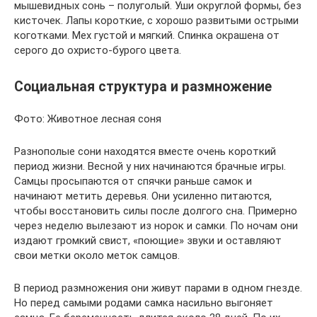
мышевидных сонь – полуголый. Уши округлой формы, без
кисточек. Лапы короткие, с хорошо развитыми острыми
коготками. Мех густой и мягкий. Спинка окрашена от
серого до охристо-бурого цвета.
Социальная структура и размножение
Фото: Животное лесная соня
Разнополые сони находятся вместе очень короткий
период жизни. Весной у них начинаются брачные игры.
Самцы просыпаются от спячки раньше самок и
начинают метить деревья. Они усиленно питаются,
чтобы восстановить силы после долгого сна. Примерно
через неделю вылезают из норок и самки. По ночам они
издают громкий свист, «поющие» звуки и оставляют
свои метки около меток самцов.
В период размножения они живут парами в одном гнезде.
Но перед самыми родами самка насильно выгоняет