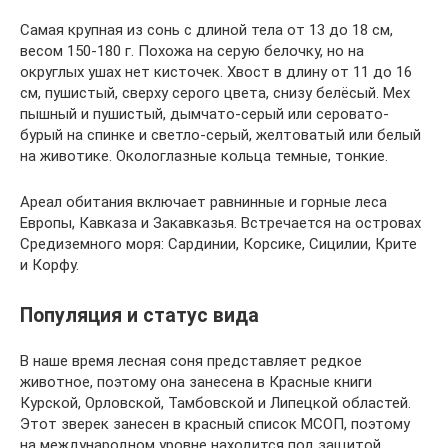
Самая крупная из сонь с длиной тела от 13 до 18 см,
весом 150-180 г. Похожа на серую белочку, но на
округлых ушах нет кисточек. Хвост в длину от 11 до 16
см, пушистый, сверху серого цвета, снизу белёсый. Мех
пышный и пушистый, дымчато-серый или серовато-
бурый на спинке и светло-серый, желтоватый или белый
на животике. Окологлазные кольца темные, тонкие.
Ареал обитания включает равнинные и горные леса
Европы, Кавказа и Закавказья. Встречается на островах
Средиземного моря: Сардинии, Корсике, Сицилии, Крите
и Корфу.
Популяция и статус вида
В наше время лесная соня представляет редкое
животное, поэтому она занесена в Красные книги
Курской, Орловской, Тамбовской и Липецкой областей.
Этот зверек занесен в красный список МСОП, поэтому
на международном уровне находится под защитой