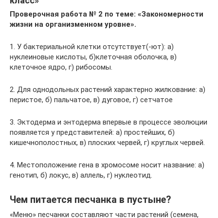
класс»
Проверочная работа № 2 по теме: «Закономерности
жизни на организменном уровне».
1. У бактериальной клетки отсутствует(-ют): а)
нуклеиновые кислоты, б)клеточная оболочка, в)
клеточное ядро, г) рибосомы.
2. Для однодольных растений характерно жилкование: а)
перистое, б) пальчатое, в) дуговое, г) сетчатое
3. Эктодерма и энтодерма впервые в процессе эволюции
появляется у представителей: а) простейших, б)
кишечнополостных, в) плоских червей, г) круглых червей.
4. Местоположение гена в хромосоме носит название: а)
генотип, б) локус, в) аллель, г) нуклеотид.
Чем питается песчанка в пустыне?
«Меню» песчанки составляют части растений (семена,