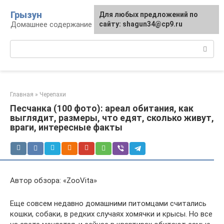
Перейти
Грызун
Для любых предложений по
к
Домашнее содержание грызунов
сайту: shagun34@cp9.ru
контенту
Поиск:
Главная
»
Черепахи
Песчанка (100 фото): ареал обитания, как
выглядит, размеры, что едят, сколько живут,
враги, интересные факты
Автор обзора: «ZooVita»
Еще совсем недавно домашними питомцами считались
кошки, собаки, в редких случаях хомячки и крысы. Но все