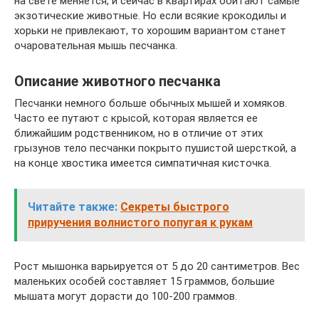
на свете меняется, и сейчас в квартирах обитают самые
экзотические животные. Но если всякие крокодилы и
хорьки не привлекают, то хорошим вариантом станет
очаровательная мышь песчанка.
Описание животного песчанка
Песчанки немного больше обычных мышей и хомяков.
Часто ее путают с крысой, которая является ее
ближайшим родственником, но в отличие от этих
грызунов тело песчанки покрыто пушистой шерсткой, а
на конце хвостика имеется симпатичная кисточка.
Читайте также:
Секреты быстрого
приручения волнистого попугая к рукам
Рост мышонка варьируется от 5 до 20 сантиметров. Вес
маленьких особей составляет 15 граммов, большие
мышата могут дорасти до 100-200 граммов.