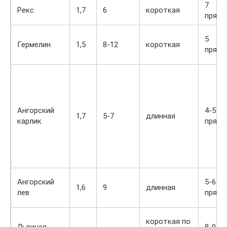
7
Рекс
1,7
6
короткая
прямо
5
Гермелин
1,5
8-12
короткая
прямо
Ангорский
4-5
1,7
5-7
длинная
карлик
прямо
Ангорский
5-6
1,6
9
длинная
лев
прямо
короткая по
Львиная
8-9