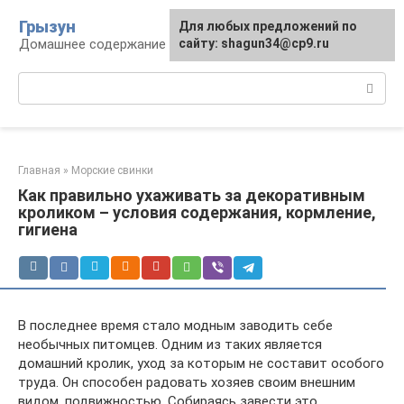
Перейти
Грызун
Для любых предложений по
к
Домашнее содержание грызунов
сайту: shagun34@cp9.ru
контенту
Поиск:
Главная
»
Морские свинки
Как правильно ухаживать за декоративным
кроликом – условия содержания, кормление,
гигиена
В последнее время стало модным заводить себе
необычных питомцев. Одним из таких является
домашний кролик, уход за которым не составит особого
труда. Он способен радовать хозяев своим внешним
видом, подвижностью. Собираясь завести это