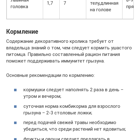
1,7
7
телу,длинная
головка
прямо
на голове
Кормление
Содержание декоративного кролика требует от
владельца знаний о том, чем следует кормить ушастого
питомца. Правильно составленный рацион питания
поможет поддерживать иммунитет грызуна.
Основные рекомендации по кормлению:
кормушки следует наполнять 2 раза в день –
утром и вечером;
суточная норма комбикорма для взрослого
грызуна – 2-3 столовые ложки;
перед подачей свежей травы необходимо
убедиться, что среди растений нет ядовитых;
фрукты и овощи следует предлагать в