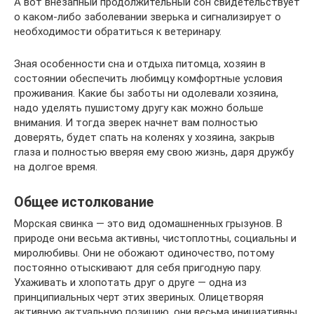
А вот внезапный продолжительный сон свидетельствует
о каком-либо заболевании зверька и сигнализирует о
необходимости обратиться к ветеринару.
Зная особенности сна и отдыха питомца, хозяин в
состоянии обеспечить любимцу комфортные условия
проживания. Какие бы заботы ни одолевали хозяина,
надо уделять пушистому другу как можно больше
внимания. И тогда зверек начнет вам полностью
доверять, будет спать на коленях у хозяина, закрыв
глаза и полностью вверяя ему свою жизнь, даря дружбу
на долгое время.
Общее истолкование
Морская свинка — это вид одомашненных грызунов. В
природе они весьма активны, чистоплотны, социальны и
миролюбивы. Они не обожают одиночество, потому
постоянно отыскивают для себя пригодную пару.
Ухаживать и хлопотать друг о друге — одна из
принципиальных черт этих звериных. Олицетворяя
активную актуальную позицию, они весьма инициативны