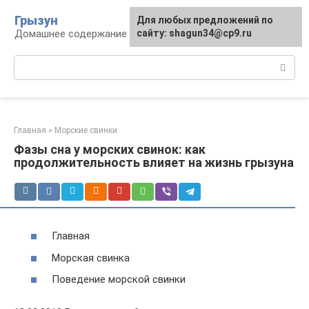
Перейти
Грызун
Для любых предложений по
к
Домашнее содержание грызунов
сайту: shagun34@cp9.ru
контенту
Поиск:
Главная
»
Морские свинки
Фазы сна у морских свинок: как
продолжительность влияет на жизнь грызуна
Главная
Морская свинка
Поведение морской свинки