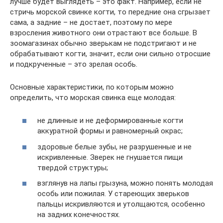
лучше будет выглядеть – это факт. Например, если не
стричь морской свинке когти, то передние она сгрызает
сама, а задние – не достает, поэтому по мере
взросления животного они отрастают все больше. В
зоомагазинах обычно зверькам не подстригают и не
обрабатывают когти, значит, если они сильно отросшие
и подкрученные – это зрелая особь.
Основные характеристики, по которым можно
определить, что морская свинка еще молодая:
не длинные и не деформированные когти
аккуратной формы и равномерный окрас;
здоровые белые зубы, не разрушенные и не
искривленные. Зверек не гнушается пищи
твердой структуры;
взглянув на лапы грызуна, можно понять молодая
особь или пожилая. У стареющих зверьков
пальцы искривляются и утолщаются, особенно
на задних конечностях.