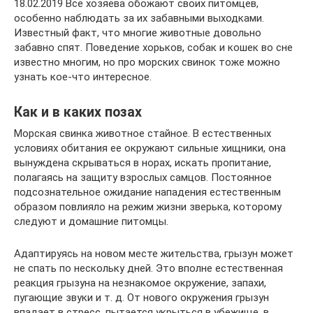
18.02.2019 Все хозяева обожают своих питомцев,
особенно наблюдать за их забавными выходками.
Известный факт, что многие животные довольно
забавно спят. Поведение хорьков, собак и кошек во сне
известно многим, но про морских свинок тоже можно
узнать кое-что интересное.
Как и в каких позах
Морская свинка животное стайное. В естественных
условиях обитания ее окружают сильные хищники, она
вынуждена скрываться в норах, искать пропитание,
полагаясь на защиту взрослых самцов. Постоянное
подсознательное ожидание нападения естественным
образом повлияло на режим жизни зверька, которому
следуют и домашние питомцы.
Адаптируясь на новом месте жительства, грызун может
не спать по нескольку дней. Это вполне естественная
реакция грызуна на незнакомое окружение, запахи,
пугающие звуки и т. д. От нового окружения грызун
впадает в стресс, пытается укрыться в убежище, в