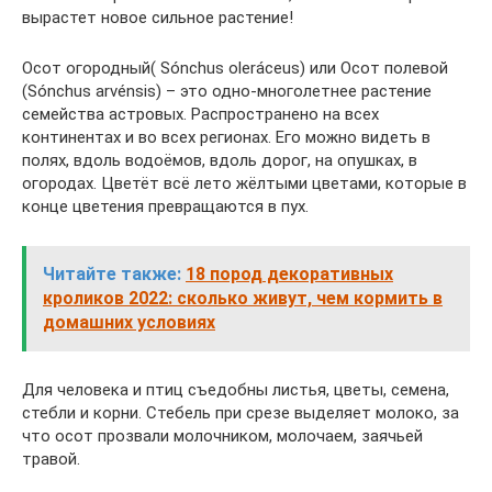
вырастет новое сильное растение!
Осот огородный( Sónchus oleráceus) или Осот полевой
(Sónchus arvénsis) – это одно-многолетнее растение
семейства астровых. Распространено на всех
континентах и во всех регионах. Его можно видеть в
полях, вдоль водоёмов, вдоль дорог, на опушках, в
огородах. Цветёт всё лето жёлтыми цветами, которые в
конце цветения превращаются в пух.
Читайте также:
18 пород декоративных
кроликов 2022: сколько живут, чем кормить в
домашних условиях
Для человека и птиц съедобны листья, цветы, семена,
стебли и корни. Стебель при срезе выделяет молоко, за
что осот прозвали молочником, молочаем, заячьей
травой.