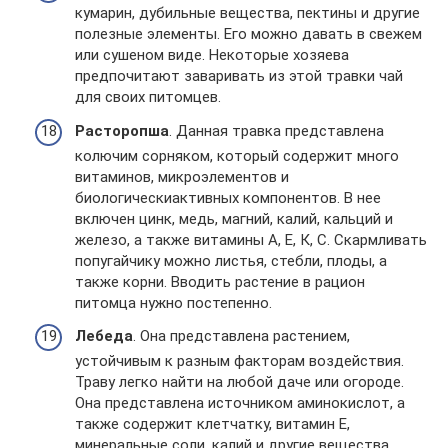
кумарин, дубильные вещества, пектины и другие
полезные элементы. Его можно давать в свежем
или сушеном виде. Некоторые хозяева
предпочитают заваривать из этой травки чай
для своих питомцев.
Расторопша
. Данная травка представлена
колючим сорняком, который содержит много
витаминов, микроэлементов и
биологическиактивных компонентов. В нее
включен цинк, медь, магний, калий, кальций и
железо, а также витамины А, Е, К, С. Скармливать
попугайчику можно листья, стебли, плоды, а
также корни. Вводить растение в рацион
питомца нужно постепенно.
Лебеда
. Она представлена растением,
устойчивым к разным факторам воздействия.
Траву легко найти на любой даче или огороде.
Она представлена источником аминокислот, а
также содержит клетчатку, витамин Е,
минеральные соли, калий и другие вещества.