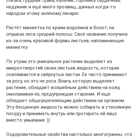
слёзка, грудная трава, калачик, горлянка сердечная,
недужник и ещё много прозвищ, данных когда-то
народом этому зелёному лекарю.
Растёт манжетка по краям водоёмов и болот, на
опушках леса средней полосы. Своё название получила
из-за очень красивой формы листьев, напоминающих
манжетку.
По утрам это уникальное растение выделяет из
микроотверстий своих листьев жидкость, которая
скапливается в свёрнутых листах. Её часто принимают
за росу, но это не роса. Влага, которую выделяет
растение, обладает волшебным действием на кожу,
омолаживая её, предупреждая старение. И ещё
обладает общеукрепляющим действием на организм.
Эту бесценную жидкость можно собирать в стеклянную
посуду и принимать внутрь или протирать ей лицо
вместо умывания .))
Оздоровительные свойства настолько многогранны, что