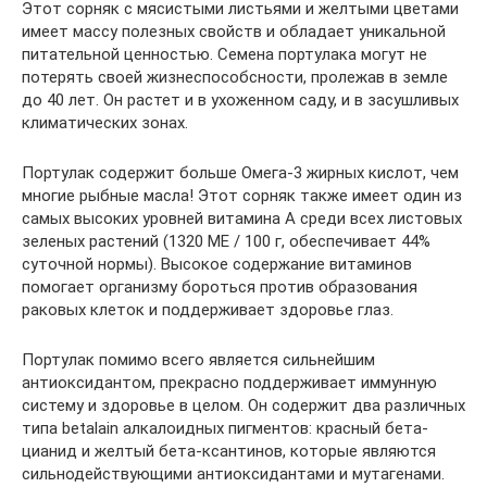
Этот сорняк с мясистыми листьями и желтыми цветами
имеет массу полезных свойств и обладает уникальной
питательной ценностью. Семена портулака могут не
потерять своей жизнеспособсности, пролежав в земле
до 40 лет. Он растет и в ухоженном саду, и в засушливых
климатических зонах.
Портулак содержит больше Омега-3 жирных кислот, чем
многие рыбные масла! Этот сорняк также имеет один из
самых высоких уровней витамина А среди всех листовых
зеленых растений (1320 МЕ / 100 г, обеспечивает 44%
суточной нормы). Высокое содержание витаминов
помогает организму бороться против образования
раковых клеток и поддерживает здоровье глаз.
Портулак помимо всего является сильнейшим
антиоксидантом, прекрасно поддерживает иммунную
систему и здоровье в целом. Он содержит два различных
типа betalain алкалоидных пигментов: красный бета-
цианид и желтый бета-ксантинов, которые являются
сильнодействующими антиоксидантами и мутагенами.