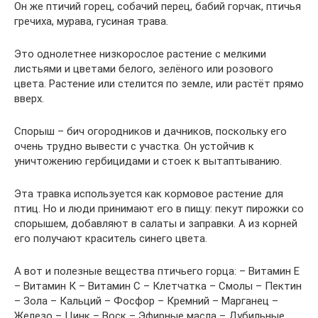
Он же птичий горец, собачий перец, бабий горчак, птичья
гречиха, мурава, гусиная трава.
Это однолетнее низкорослое растение с мелкими
листьями и цветами белого, зелёного или розового
цвета. Растение или стелится по земле, или растёт прямо
вверх.
Спорыш – бич огородников и дачников, поскольку его
очень трудно вывести с участка. Он устойчив к
уничтожению гербицидами и стоек к вытаптыванию.
Эта травка используется как кормовое растение для
птиц. Но и люди принимают его в пищу: пекут пирожки со
спорышем, добавляют в салаты и заправки. А из корней
его получают краситель синего цвета.
А вот и полезные вещества птичьего горца: – Витамин E
– Витамин К – Витамин C – Клетчатка – Смолы – Пектин
– Зола – Кальций – Фосфор – Кремний – Марганец –
Железо – Цинк – Воск – Эфирные масла – Дубильные