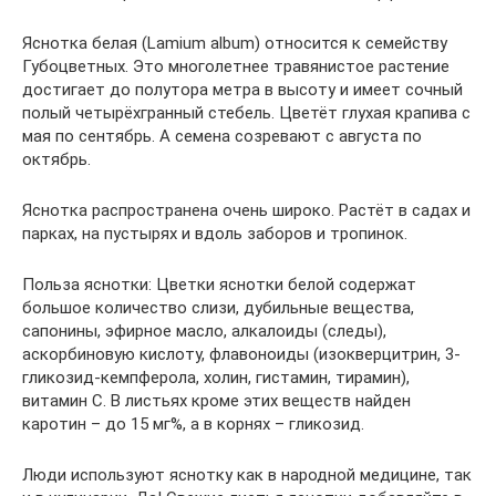
Яснотка белая (Lamium album) относится к семейству
Губоцветных. Это многолетнее травянистое растение
достигает до полутора метра в высоту и имеет сочный
полый четырёхгранный стебель. Цветёт глухая крапива с
мая по сентябрь. А семена созревают с августа по
октябрь.
Яснотка распространена очень широко. Растёт в садах и
парках, на пустырях и вдоль заборов и тропинок.
Польза яснотки: Цветки яснотки белой содержат
большое количество слизи, дубильные вещества,
сапонины, эфирное масло, алкалоиды (следы),
аскорбиновую кислоту, флавоноиды (изокверцитрин, 3-
гликозид-кемпферола, холин, гистамин, тирамин),
витамин С. В листьях кроме этих веществ найден
каротин – до 15 мг%, а в корнях – гликозид.
Люди используют яснотку как в народной медицине, так