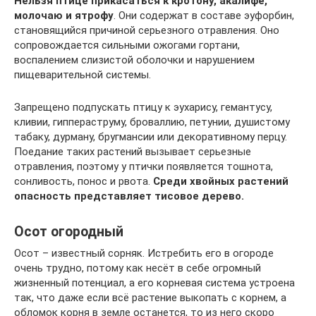
Нельзя птице прикасаться к кротону, акалифе,
молочаю и ятрофу
. Они содержат в составе эуфорбин,
становящийся причиной серьезного отравления. Оно
сопровождается сильными ожогами гортани,
воспалением слизистой оболочки и нарушением
пищеварительной системы.
Запрещено подпускать птицу к эухарису, гемантусу,
кливии, гиппераструму, броваллию, петунии, душистому
табаку, дурману, бругмансии или декоративному перцу.
Поедание таких растений вызывает серьезные
отравления, поэтому у птички появляется тошнота,
сонливость, понос и рвота.
Среди хвойных растений
опасность представляет тисовое дерево.
Осот огородный
Осот – известный сорняк. Истребить его в огороде
очень трудно, потому как несёт в себе огромный
жизненный потенциал, а его корневая система устроена
так, что даже если всё растение выкопать с корнем, а
обломок корня в земле останется, то из него скоро