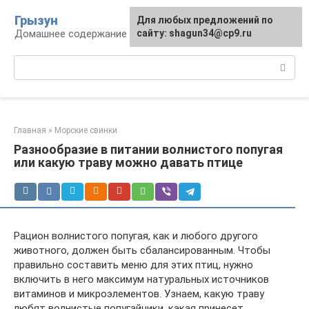
Перейти
Грызун
Для любых предложений по
к
Домашнее содержание грызунов
сайту: shagun34@cp9.ru
контенту
Поиск:
Главная
»
Морские свинки
Разнообразие в питании волнистого попугая
или какую траву можно давать птице
Рацион волнистого попугая, как и любого другого
животного, должен быть сбалансированным. Чтобы
правильно составить меню для этих птиц, нужно
включить в него максимум натуральных источников
витаминов и микроэлементов. Узнаем, какую траву
любят волнистые попугайчики, какая принесет